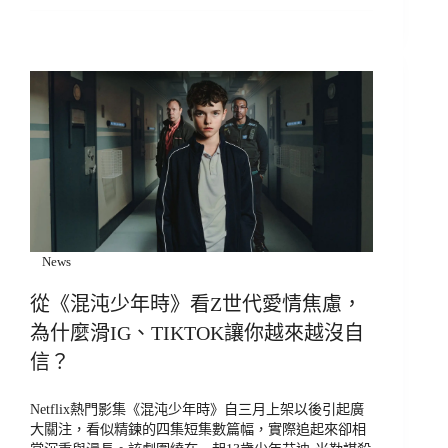
News
從《混沌少年時》看Z世代愛情焦慮，
為什麼滑IG、TIKTOK讓你越來越沒自
信？
Netflix熱門影集《混沌少年時》自三月上架以後引起廣
大關注，看似精鍊的四集短集數篇幅，實際追起來卻相