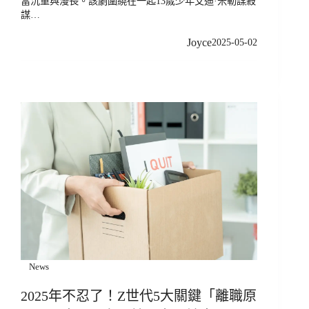
當沉重與漫長。該劇圍繞在一起13歲少年艾迪·米勒謀殺
謀…
Joyce
2025-05-02
News
2025年不忍了！Z世代5大關鍵「離職原