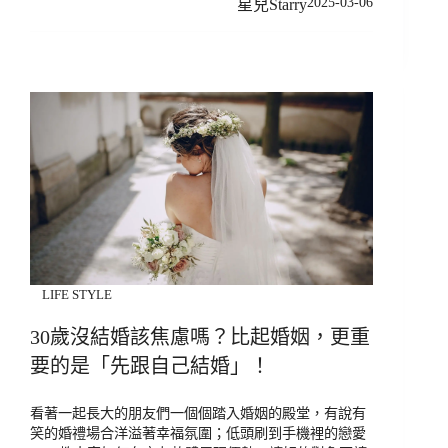
2025-03-06
星兒Starry
LIFE STYLE
30歲沒結婚該焦慮嗎？比起婚姻，更重
要的是「先跟自己結婚」！
看著一起長大的朋友們一個個踏入婚姻的殿堂，有說有
笑的婚禮場合洋溢著幸福氛圍；低頭刷到手機裡的戀愛