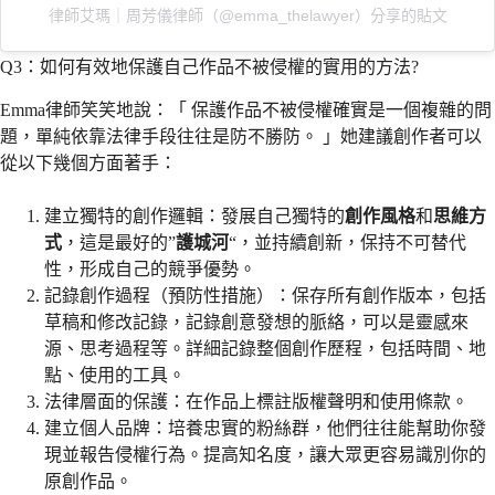
律師艾瑪｜周芳儀律師（@emma_thelawyer）分享的貼文
Q3：如何有效地保護自己作品不被侵權的實用的方法?
Emma律師笑笑地說：「 保護作品不被侵權確實是一個複雜的問
題，單純依靠法律手段往往是防不勝防。 」她建議創作者可以
從以下幾個方面著手：
建立獨特的創作邏輯：發展自己獨特的
創作風格
和
思維方
式
，這是最好的”
護城河
“，並持續創新，保持不可替代
性，形成自己的競爭優勢。
記錄創作過程（預防性措施）：保存所有創作版本，包括
草稿和修改記錄，記錄創意發想的脈絡，可以是靈感來
源、思考過程等。詳細記錄整個創作歷程，包括時間、地
點、使用的工具。
法律層面的保護：在作品上標註版權聲明和使用條款。
建立個人品牌：培養忠實的粉絲群，他們往往能幫助你發
現並報告侵權行為。提高知名度，讓大眾更容易識別你的
原創作品。