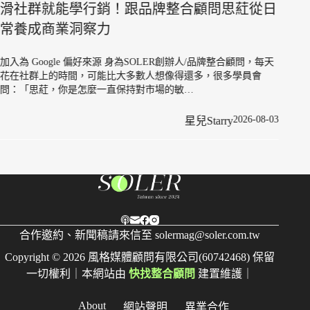
自由工作者都
能學行銷！跟品牌整合顧問思葒從日
資產
業洞察力
加入為 Google
gle 偏好來源 身為SOLER創辦人/品牌整合顧問，每天
我們的人生與職涯
的時間，可能比大多數人想像得還多，很多學員會
跳脫傳統朝九晚五
，你是怎麼一直保持對市場的敏…
2026-08-03
星兒Starry
合作邀約、新聞稿請來信至
solermag@soler.com.tw
Copyright © 2026 風格媒體顧問有限公司(60742468) 保留
一切權利｜本網站由
快找整合顧問
建置維護｜
About
網站聲明
異業合作