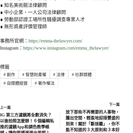
∎ 知名美術館法律顧問
∎ 中小企業、一人公司法律顧問
∎ 勞動部認證工場所性騷擾調查專業人才
∎ 無形資產評價管理師
事務所官網：
https://emma-thelawyer.com/
Instagram：
https://www.instagram.com/emma_thelawyer/
標籤
#
創作
#
智慧財產權
#
法律
#
社群媒體
#
自媒體經營
#
著作權法
下一篇
上一篇
放下那些不再需要的人事物，
IG 第三方濾鏡將全數消失？
騰出空間，輕盈地迎接豐盛的
以後拍照怎麼辦！６個編輯私
到來！關於「斷捨離」，你不
推的濾鏡App和調色教學帳
能不知道的３大原則和３本好
號，讓你照樣張張出美照！