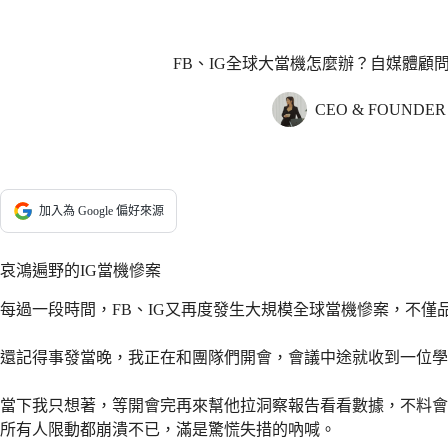
FB、IG全球大當機怎麼辦？自媒體顧
CEO & FOUNDE
加入為 Google 偏好來源
哀鴻遍野的IG當機慘案
每過一段時間，FB、IG又再度發生大規模全球當機慘案，不
還記得事發當晚，我正在和團隊們開會，會議中途就收到一位學
當下我只想著，等開會完再來幫他拉洞察報告看看數據，不料會議
所有人限動都崩潰不已，滿是驚慌失措的吶喊。