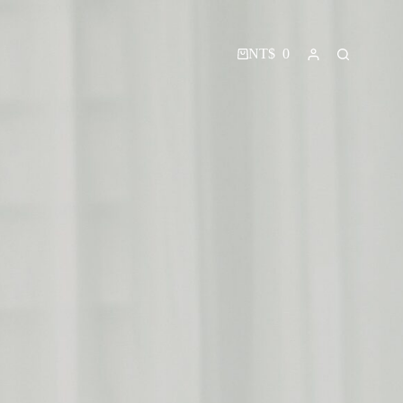
NT$
0