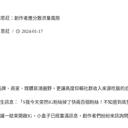
問思葒：創作者應分散流量風險
R 思葒
2024-01-17
僅品牌、商家、媒體哀鴻遍野，更讓高度仰賴社群收入來源吃飯的
生訊息：「S我今天突然IG粉絲掉了快兩百個粉絲！不知道到底
一結束開啟IG，小盒子已經塞滿訊息，創作者們紛紛來訊詢問：