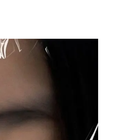
NT$
0