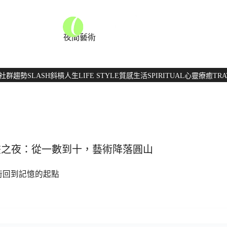
夜間藝術
社群趨勢
SLASH
斜槓人生
LIFE STYLE
質感生活
SPIRITUAL
心靈療癒
TRA
北白晝之夜：從一數到十，藝術降落圓山
術回到記憶的起點