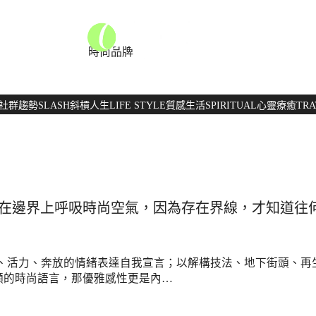
時尚品牌
社群趨勢
SLASH
斜槓人生
LIFE STYLE
質感生活
SPIRITUAL
心靈療癒
TRA
邊界上呼吸時尚空氣，因為存在界線，才知道往何處突破
鮮明、活力、奔放的情緒表達自我宣言；以解構技法、地下街頭、
顯的時尚語言，那優雅感性更是內…