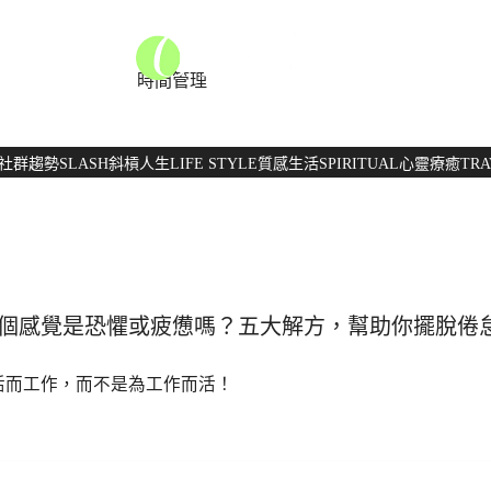
時間管理
社群趨勢
SLASH
斜槓人生
LIFE STYLE
質感生活
SPIRITUAL
心靈療癒
TRA
個感覺是恐懼或疲憊嗎？五大解方，幫助你擺脫倦
活而工作，而不是為工作而活！