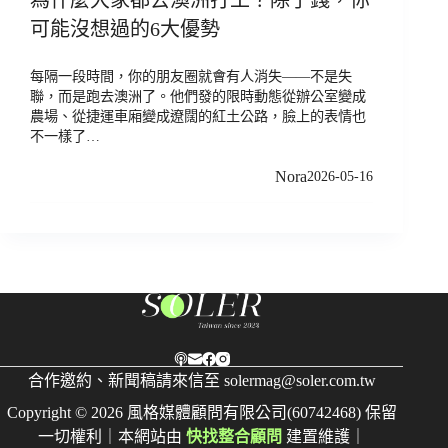
可能沒想過的6大優勢
每隔一段時間，你的朋友圈就會有人消失——不是失
聯，而是跑去澳洲了。他們發的限時動態從辦公室變成
農場、從捷運車廂變成遼闊的紅土公路，臉上的表情也
不一樣了…
Nora
2026-05-16
合作邀約、新聞稿請來信至
solermag@soler.com.tw
Copyright © 2026 風格媒體顧問有限公司(60742468) 保留
一切權利｜本網站由
快找整合顧問
建置維護｜