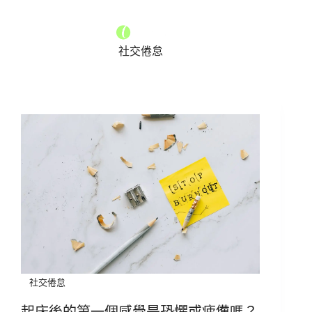
社交倦怠
社交倦怠
起床後的第一個感覺是恐懼或疲憊嗎？