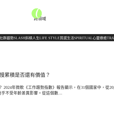
跨領域
社群趨勢
SLASH
斜槓人生
LIFE STYLE
質感生活
SPIRITUAL
心靈療癒
TRA
慢慢累積是否還有價值？
麼？ 2024年微軟《工作趨勢指數》報告顯示，在31個國家中，從2
幾乎不受年齡差異影響。從這個數…