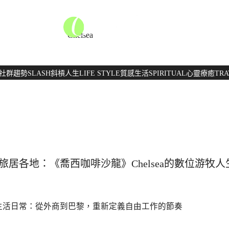
Chelsea
社群趨勢
SLASH
斜槓人生
LIFE STYLE
質感生活
SPIRITUAL
心靈療癒
TRA
旅居各地：《喬西咖啡沙龍》Chelsea的數位游牧人
生活日常：從外商到巴黎，重新定義自由工作的節奏