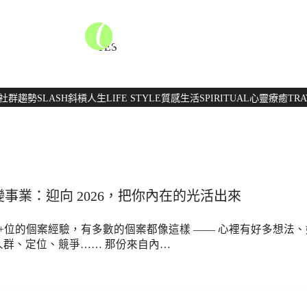
TES
社群趨勢
SLASH
斜槓人生
LIFE STYLE
質感生活
SPIRITUAL
心靈療癒
TRA
事業：迎向 2026，把你內在的光活出來
0+位的個案經驗，有多數的個案都像這樣 —— 心裡有好多想法
人群、定位、競爭…… 那份來自內…