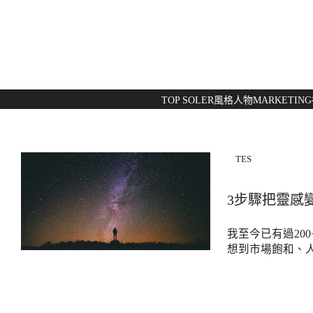
TOP SOLER
風格人物
MARKETING
TES
3步驟把靈感變
我至今已有過20
想到市場飽和、