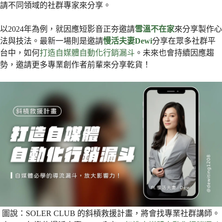
請不同領域的社群專家來分享。
以2024年為例，就因應短影音正夯邀請
雪溫不在家
來分享製作心
法與技法。最新一場則是邀請
慢活夫妻Dewi
分享在眾多社群平
台中，如何
打造自媒體自動化行銷漏斗
。未來也會持續因應趨
勢，邀請更多專業創作者前輩來分享乾貨！
圖說：SOLER CLUB 的斜槓救援計畫，將會找專業社群講師。