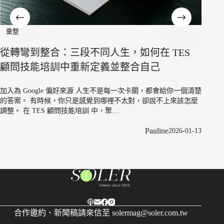
彙整
《慢慢活成自己喜歡的樣
｜誠實面對自己，就
段不同人生，如何在 TES
重新定義並整合自己
加入為 Google 偏好來源 在
就是想進入國際廣告公司，體
想照進現實，他在第一年就發
好來源 人生不是每一次卡關，都會給你一個清楚
只是感覺到哪裡不太對，卻說不上來該怎麼
技能培訓 中，聚…
Pauline
2026-01-13
合作邀約、新聞稿請來信至
solermag@soler.com.tw
Copyright © 2026 風格媒體顧問有限公司(60742468) 保留
一切權利｜本網站由
快找整合顧問
建置維護｜