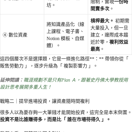
限制，實現
一份時
坊。
間賣多次
。
槓桿最大。
初期需
將知識產品化（線
大量投入，但一旦
上課程、電子書、
④ 數位資產
建立，邊際成本趨
Notion 模板、自媒
近於零，
複利效益
體）。
最高
。
這四個層次不是選擇題，它是一條進化路徑**：** 帶領你從「
販售勞動力 」，逐步升級為「 複製影響力 」。
延伸閱讀：
職涯規劃不是只有Plan Ａ，跟著史丹佛大學教授用
設計思考展開多重人生！
戰略二｜提早進場投資，讓資產隨時間複利
很多人以為要存夠一大筆錢才能開始投資，這完全是本末倒置。
投資不是比誰賺得多，而是比「 誰在市場待得久 」。