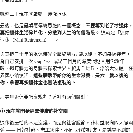
戰略三｜現在就啟動「迷你退休」
最後，也是最顛覆傳統思維的一個概念：
不要等到老了才退休，
要把退休生活碎片化，分散到人生的每個階段。
這就是「迷你
退休（Mini Retirement）」。
與其把三十年的退休時光全壓縮到 65 歲以後，不如每隔幾年，
為自己安排一次 Gap Year 或是三個月的深度假期。用你還年
輕、還有體力的身體去探索世界。爬馬丘比丘、浮潛大堡礁、在
異國小鎮慢活，
這些體驗帶給你的生命滋養，是六十歲以後的
你，拿著再多退休金也無法複製的。
那老年退休要怎麼規劃？這裡有兩個關鍵：
① 現在就開始經營健康的社交圈
退休後最怕的不是沒錢，而是與社會脫節。非利益取向的人際關
係 —— 同好社群、志工夥伴、不同世代的朋友，是錢買不到的