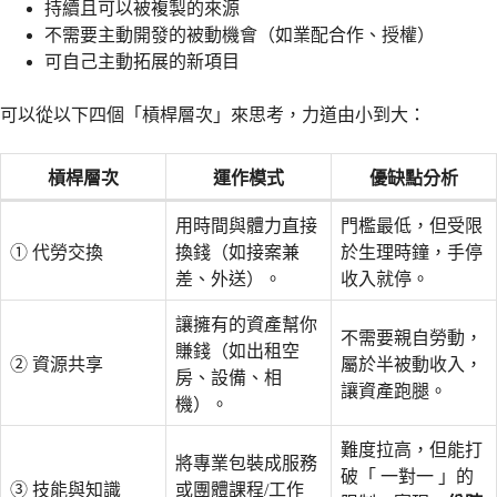
持續且可以被複製的來源
不需要主動開發的被動機會（如業配合作、授權）
可自己主動拓展的新項目
可以從以下四個「槓桿層次」來思考，力道由小到大：
槓桿層次
運作模式
優缺點分析
用時間與體力直接
門檻最低，但受限
① 代勞交換
換錢（如接案兼
於生理時鐘，手停
差、外送）。
收入就停。
讓擁有的資產幫你
不需要親自勞動，
賺錢（如出租空
② 資源共享
屬於半被動收入，
房、設備、相
讓資產跑腿。
機）。
難度拉高，但能打
將專業包裝成服務
破「 一對一 」的
③ 技能與知識
或團體課程/工作