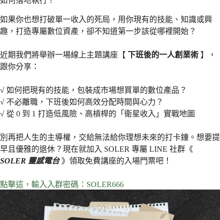
如何落地執行？
如果你也想打破單一收入的死局，用你現有的技能、知識或興
趣，打造專屬數位資產，卻不知道第一步該從哪裡開始？
近期我們將舉辦一場線上主題講座【
下班後的一人創業術
】，
跟你分享：
√ 如何把現有的技能，包裝成市場想買單的數位產品？
√ 不必離職，下班後如何高效分配時間與心力？
√ 從 0 到 1 打造低風險、高槓桿的「衛星收入」實戰地圖
別再把人生的主導權，交給無法給你理想未來的打卡鐘。想要提
早且優雅的退休？現在就加入 SOLER 專屬 LINE 社群《
SOLER 靈感電台
》領取免費講座的入場門票吧！
點擊這，輸入入群密碼：SOLER666