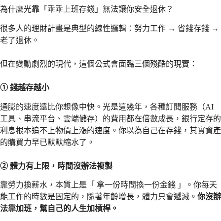
為什麼光靠「乖乖上班存錢」無法讓你安全退休？
很多人的理財計畫是典型的線性邏輯：努力工作 → 省錢存錢 →
老了退休。
但在變動劇烈的現代，這個公式會面臨三個殘酷的現實：
① 錢越存越小
通膨的速度遠比你想像中快。光是這幾年，各種訂閱服務（AI
工具、串流平台、雲端儲存）的費用都在倍數成長，銀行定存的
利息根本追不上物價上漲的速度。你以為自己在存錢，其實資產
的購買力早已默默縮水了。
② 體力有上限，時間沒辦法複製
靠勞力換薪水，本質上是「 拿一份時間換一份金錢 」。你每天
能工作的時數是固定的，隨著年齡增長，體力只會遞減。
你沒辦
法靠加班，幫自己的人生加槓桿。