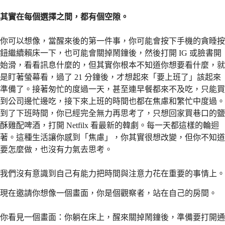
其實在每個選擇之間，都有個空隙。
你可以想像，當醒來後的第一件事，你可能會按下手機的貪睡按
鈕繼續賴床一下，也可能會關掉鬧鐘後，然後打開 IG 或臉書開
始滑，看看訊息什麼的，但其實你根本不知道你想要看什麼，就
是盯著螢幕看，過了 21 分鐘後，才想起來「要上班了」該起來
準備了。接著匆忙的度過一天，甚至連早餐都來不及吃，只能買
到公司邊忙邊吃，接下來上班的時間也都在焦慮和繁忙中度過。
到了下班時間，你已經完全無力再思考了，只想回家買巷口的鹽
酥雞配啤酒，打開 Netfilx 看最新的韓劇。每一天都這樣的輪迴
著。這種生活讓你感到「焦慮」，你其實很想改變，但你不知道
要怎麼做，也沒有力氣去思考。
我們沒有意識到自己有能力把時間與注意力花在重要的事情上。
現在邀請你想像一個畫面，你是個觀察者，站在自己的房間。
你看見一個畫面：你躺在床上，醒來關掉鬧鐘後，準備要打開通