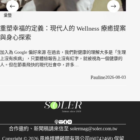
彙整
停止為了滿足他人而付出！致那些用「優秀」
當作武裝的「高功能倖存者」
從
提案
借
加入為 Google 偏好來源 在職場與人際關係中，你是不是大家眼中
那個「最靠得住」的人？ 能力極強、心思細膩、總能優雅地處理
好所有危機。然而，每當深夜躺在床…
加入
生理
依林
的
Pauline
2026-07-16
女
8-03
合作邀約、新聞稿請來信至
solermag@soler.com.tw
Copyright © 2026 風格媒體顧問有限公司(60742468) 保留