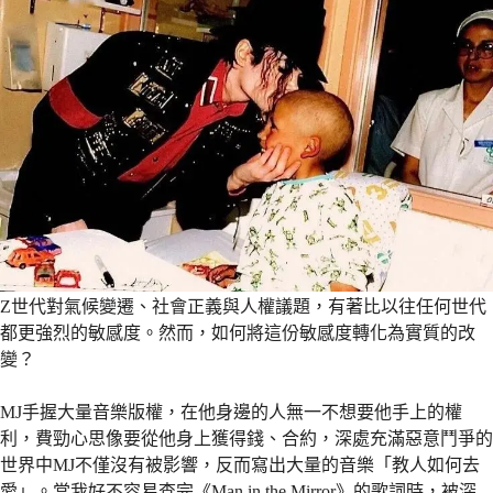
Z世代對氣候變遷、社會正義與人權議題，有著比以往任何世代
都更強烈的敏感度。然而，如何將這份敏感度轉化為實質的改
變？
MJ手握大量音樂版權，在他身邊的人無一不想要他手上的權
利，費勁心思像要從他身上獲得錢、合約，深處充滿惡意鬥爭的
世界中MJ不僅沒有被影響，反而寫出大量的音樂「教人如何去
愛」。當我好不容易查完《Man in the Mirror》的歌詞時，被深