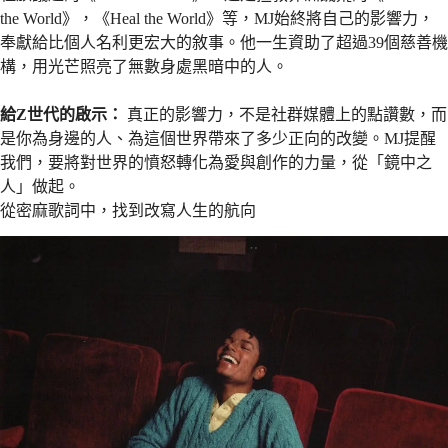
the World》，《Heal the World》等，MJ始終將自己的影響力，
奉獻給比個人名利更宏大的敘事。他一生資助了超過39個慈善機
構，用光芒照亮了無數身處黑暗中的人。
給Z世代的啟示：
真正的影響力，不是社群媒體上的點讚數，而
是你為身邊的人、為這個世界帶來了多少正向的改變。MJ提醒
我們，要將對世界的憤怒轉化為愛與創作的力量，從「鏡中之
人」做起。
從密麻歌詞中，找到改寫人生的航向