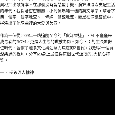
翼地抽出歌詞本。在那個沒有智慧型手機、演算法還沒支配生活
的年代，我對著密密麻麻、小到像螞蟻一樣的英文單字，拿著字
典一個字一個字地查、一條線一條線地連，硬是在滿紙荒蕪中，
拼湊出了他詞曲裡的大愛與美意。
作為一個從2009年一路追隨至今的「資深樂迷」，MJ不僅僅是
我青春的BGM，更是人生觀的啟蒙老師。如今，面對生長於數
位時代、習慣了速食文化與注意力焦慮的Z世代，我想以一個資
深樂迷的視角，分享MJ身上最值得這個世代汲取的3大核心特
質。
一、 極致匠人精神