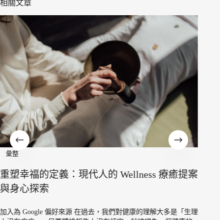
相關文章
彙整
我們懷念的
藏過去：
幸福的定義：現代人的 Wellness 療癒提案
身心探索
加入為 Goo
年」？ 調查顯
是最傾向懷舊
 Google 偏好來源 在過去，我們對健康的理解大多是「生理