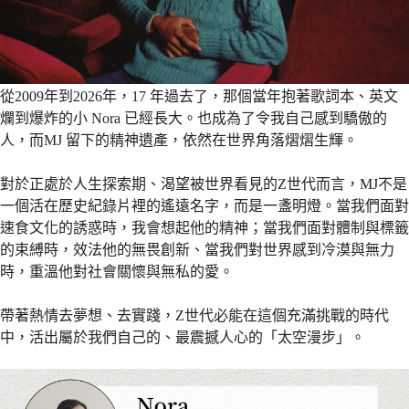
從2009年到2026年，17 年過去了，那個當年抱著歌詞本、英文
爛到爆炸的小 Nora 已經長大。也成為了令我自己感到驕傲的
人，而MJ 留下的精神遺產，依然在世界角落熠熠生輝。
對於正處於人生探索期、渴望被世界看見的Z世代而言，MJ不是
一個活在歷史紀錄片裡的遙遠名字，而是一盞明燈。當我們面對
速食文化的誘惑時，我會想起他的精神；當我們面對體制與標籤
的束縛時，效法他的無畏創新、當我們對世界感到冷漠與無力
時，重溫他對社會關懷與無私的愛。
帶著熱情去夢想、去實踐，Z世代必能在這個充滿挑戰的時代
中，活出屬於我們自己的、最震撼人心的「太空漫步」。