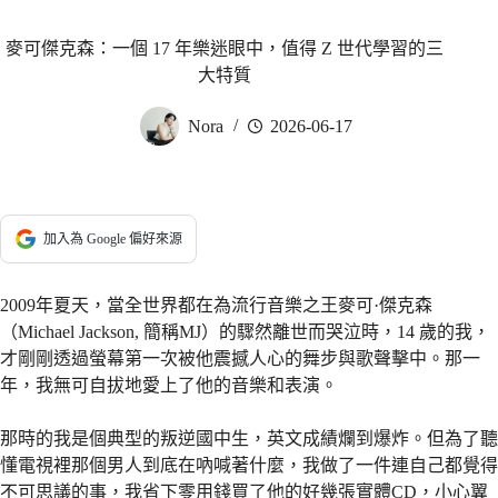
麥可傑克森：一個 17 年樂迷眼中，值得 Z 世代學習的三
大特質
Nora
2026-06-17
加入為 Google 偏好來源
2009年夏天，當全世界都在為流行音樂之王麥可·傑克森
（Michael Jackson, 簡稱MJ）的驟然離世而哭泣時，14 歲的我，
才剛剛透過螢幕第一次被他震撼人心的舞步與歌聲擊中。那一
年，我無可自拔地愛上了他的音樂和表演。
那時的我是個典型的叛逆國中生，英文成績爛到爆炸。但為了聽
懂電視裡那個男人到底在吶喊著什麼，我做了一件連自己都覺得
不可思議的事，我省下零用錢買了他的好幾張實體CD，小心翼