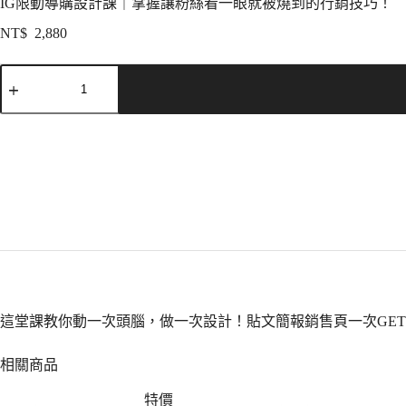
IG限動導購設計課｜掌握讓粉絲看一眼就被燒到的行銷技巧！
NT$
2,880
這堂課教你動一次頭腦，做一次設計！貼文簡報銷售頁一次GE
相關商品
特價