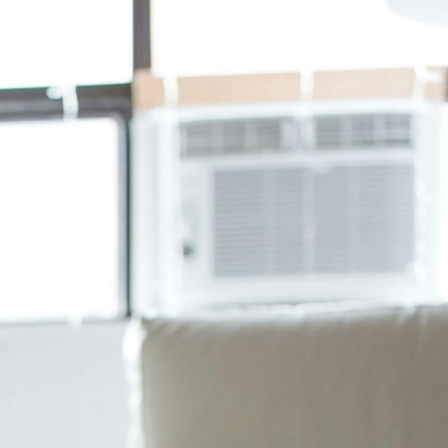
NT$
0