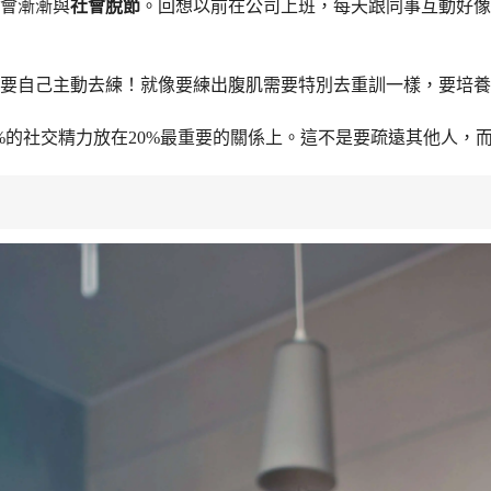
會漸漸與
社會脫節
。回想以前在公司上班，每天跟同事互動好像
要自己主動去練！就像要練出腹肌需要特別去重訓一樣，要培養
0%的社交精力放在20%最重要的關係上。這不是要疏遠其他人，