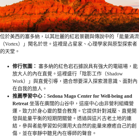
位於美西的塞多納，以其壯麗的紅岩景觀與傳說中的「能量渦流
（Vortex）」聞名於世。這裡是占星家、心理學家與原型探索者
的天堂。
修行氛圍：
塞多納的紅色岩石據說具有強大的電磁場，能
放大人的內在直覺。這裡盛行「陰影工作（Shadow
Work）」與直覺引導，適合想要深入探索潛意識、面對內
在自我的旅人。
推薦學習中心：Sedona Mago Center for Well-being and
Retreat
坐落在廣闊的山谷中，這座中心由非營利組織營
運，致力於身心靈的整合教育。它提供針對減壓、直覺開
發與能量平衡的短期閉關營。透過與這片古老土地的連
結，參與者能學習如何運用大自然的能量來療癒自己的創
傷，並在寧靜中聽見內在導師的聲音。