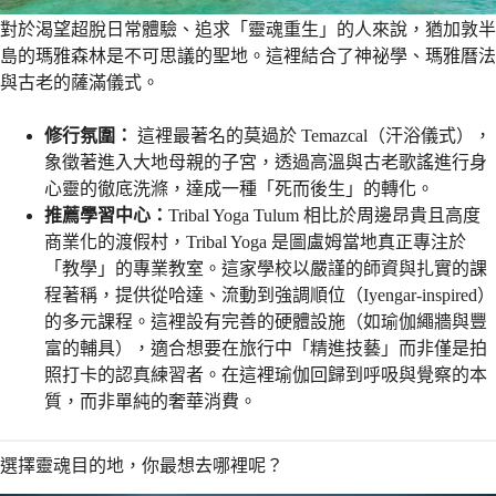
對於渴望超脫日常體驗、追求「靈魂重生」的人來說，猶加敦半
島的瑪雅森林是不可思議的聖地。這裡結合了神祕學、瑪雅曆法
與古老的薩滿儀式。
修行氛圍：
這裡最著名的莫過於 Temazcal（汗浴儀式），
象徵著進入大地母親的子宮，透過高溫與古老歌謠進行身
心靈的徹底洗滌，達成一種「死而後生」的轉化。
推薦學習中心：
Tribal Yoga Tulum 相比於周邊昂貴且高度
商業化的渡假村，Tribal Yoga 是圖盧姆當地真正專注於
「教學」的專業教室。這家學校以嚴謹的師資與扎實的課
程著稱，提供從哈達、流動到強調順位（Iyengar-inspired）
的多元課程。這裡設有完善的硬體設施（如瑜伽繩牆與豐
富的輔具），適合想要在旅行中「精進技藝」而非僅是拍
照打卡的認真練習者。在這裡瑜伽回歸到呼吸與覺察的本
質，而非單純的奢華消費。
選擇靈魂目的地，你最想去哪裡呢？