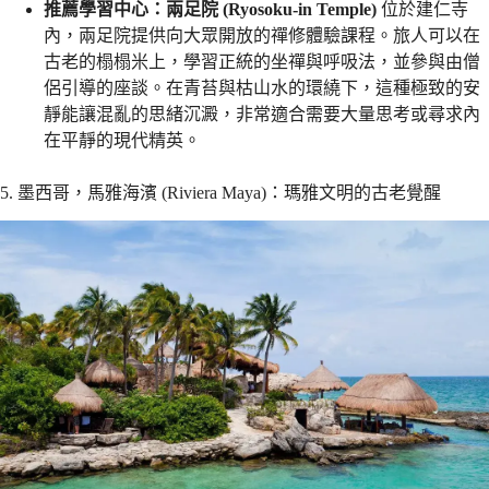
推薦學習中心：兩足院 (Ryosoku-in Temple)
位於建仁寺
內，兩足院提供向大眾開放的禪修體驗課程。旅人可以在
古老的榻榻米上，學習正統的坐禪與呼吸法，並參與由僧
侶引導的座談。在青苔與枯山水的環繞下，這種極致的安
靜能讓混亂的思緒沉澱，非常適合需要大量思考或尋求內
在平靜的現代精英。
5. 墨西哥，馬雅海濱 (Riviera Maya)：瑪雅文明的古老覺醒