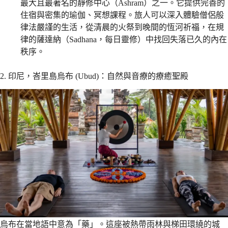
最大且最著名的靜修中心（Ashram）之一。它提供完善的
住宿與密集的瑜伽、冥想課程。旅人可以深入體驗僧侶般
律法嚴謹的生活，從清晨的火祭到晚間的恆河祈福，在規
律的薩達納（Sadhana，每日靈修）中找回失落已久的內在
秩序。
2. 印尼，峇里島烏布 (Ubud)：自然與音療的療癒聖殿
烏布在當地語中意為「藥」。這座被熱帶雨林與梯田環繞的城