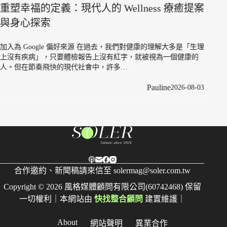
藏過去：7
福的定義：現代人的 Wellness 療癒提案
心探索
加入為 Goog
年」？ 調查顯示，
是最傾向懷舊的
Google 偏好來源 在過去，我們對健康的理解大多是「生理
病」，只要體檢報告上沒有紅字，就被視為一個健康的
節奏飛快的現代社會中，許多…
Pauline
2026-08-03
合作邀約、新聞稿請來信至
solermag@soler.com.tw
Copyright © 2026 風格媒體顧問有限公司(60742468) 保留
一切權利｜本網站由
快找整合顧問
建置維護｜
About
網站聲明
異業合作