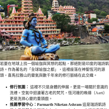
若要在地球上找一個瑜伽與冥想的起點，那絕對是印度的瑞詩凱
詩。作為著名的「全球瑜伽之都」，這裡座落在神聖恆河的源
頭，喜馬拉雅山的靈氣與數千年來的修行脈絡在此交織。
修行氛圍：
這裡不只是身體的伸展，更是一場關於意識的
洗禮。空氣中迴盪著古老的梵咒，恆河邊的晚禱（Aarti）
更是洗滌心靈的重頭戲。
推薦學習中心：Parmarth Niketan Ashram
這是瑞詩凱詩