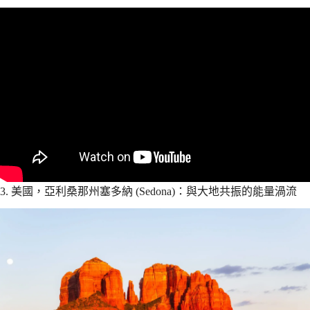
3. 美國，亞利桑那州塞多納 (Sedona)：與大地共振的能量渦流