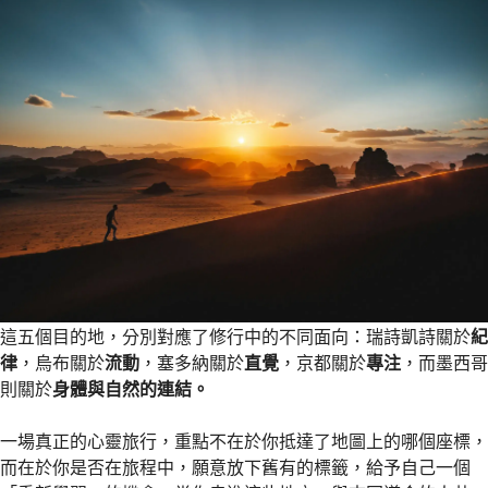
這五個目的地，分別對應了修行中的不同面向：瑞詩凱詩關於
紀
律
，烏布關於
流動
，塞多納關於
直覺
，京都關於
專注
，而墨西哥
則關於
身體與自然的連結。
一場真正的心靈旅行，重點不在於你抵達了地圖上的哪個座標，
而在於你是否在旅程中，願意放下舊有的標籤，給予自己一個