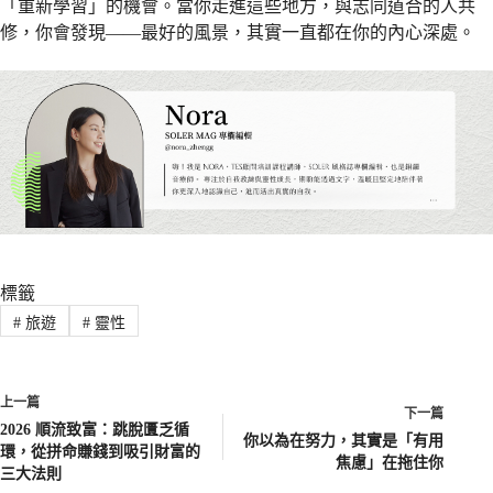
「重新學習」的機會。當你走進這些地方，與志同道合的人共
修，你會發現——最好的風景，其實一直都在你的內心深處。
標籤
#
旅遊
#
靈性
上一篇
下一篇
2026 順流致富：跳脫匱乏循
你以為在努力，其實是「有用
環，從拼命賺錢到吸引財富的
焦慮」在拖住你
三大法則