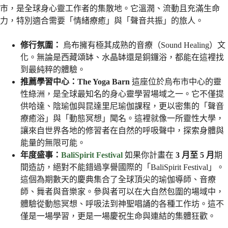
市，是全球身心靈工作者的集散地。它溫潤、流動且充滿生命
力，特別適合需要「情緒療癒」與「聲音共振」的旅人。
修行氛圍：
烏布擁有極其成熟的音療（Sound Healing）文
化。無論是西藏頌缽、水晶缽還是銅鑼浴，都能在這裡找
到最純粹的體驗。
推薦學習中心：The Yoga Barn
這座位於烏布市中心的靈
性綠洲，是全球最知名的身心靈學習場域之一。它不僅提
供哈達、陰瑜伽與昆達里尼瑜伽課程，更以密集的「聲音
療癒浴」與「動態冥想」聞名。這裡就像一所靈性大學，
讓來自世界各地的修習者在自然的呼吸聲中，探索身體與
能量的無限可能。
年度盛事：
BaliSpirit Festival
如果你計畫在
3 月至 5 月
期
間造訪，絕對不能錯過享譽國際的「BaliSpirit Festival」。
這個為期數天的慶典集合了全球頂尖的瑜伽導師、音療
師、舞者與音樂家。參與者可以在大自然包圍的場域中，
體驗從動態冥想、呼吸法到神聖唱誦的各種工作坊。這不
僅是一場學習，更是一場慶祝生命與連結的集體狂歡。