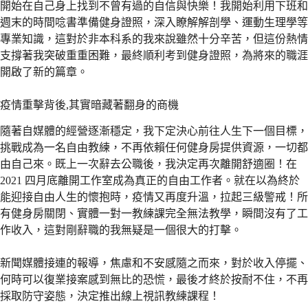
開始在自己身上找到不曾有過的自信與快樂！我開始利用下班和
週末的時間唸書準備健身證照，深入瞭解解剖學、運動生理學等
專業知識，這對於非本科系的我來說雖然十分辛苦，但這份熱情
支撐著我突破重重困難，最終順利考到健身證照，為將來的職涯
開啟了新的篇章。
疫情重擊背後,其實暗藏著翻身的商機
隨著自媒體的經營逐漸穩定，我下定決心前往人生下一個目標，
挑戰成為一名自由教練，不再依賴任何健身房提供資源，一切都
由自己來。既上一次辭去公職後，我決定再次離開舒適圈！在
2021 四月底離開工作室成為真正的自由工作者。就在以為終於
能迎接自由人生的懷抱時，疫情又再度升溫，拉起三級警戒！所
有健身房關閉、實體一對一教練課完全無法教學，瞬間沒有了工
作收入，這對剛辭職的我無疑是一個很大的打擊。
新聞媒體接連的報導，焦慮和不安感隨之而來，對於收入停擺、
何時可以復業接案感到無比的恐慌，最後才終於按耐不住，不再
採取防守姿態，決定推出線上視訊教練課程！