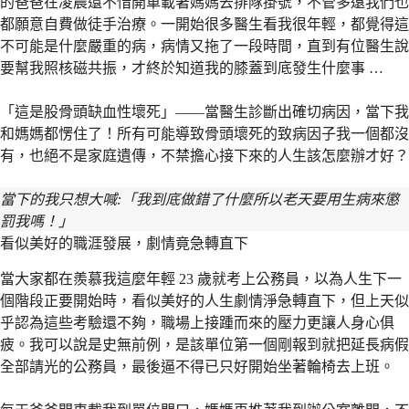
的爸爸在凌晨還不惜開車載著媽媽去排隊掛號，不管多遠我們也
都願意自費做徒手治療。一開始很多醫生看我很年輕，都覺得這
不可能是什麼嚴重的病，病情又拖了一段時間，直到有位醫生說
要幫我照核磁共振，才終於知道我的膝蓋到底發生什麼事 …
「這是股骨頭缺血性壞死」——當醫生診斷出確切病因，當下我
和媽媽都愣住了！所有可能導致骨頭壞死的致病因子我一個都沒
有，也絕不是家庭遺傳，不禁擔心接下來的人生該怎麼辦才好？
當下的我只想大喊:「我到底做錯了什麼所以老天要用生病來懲
罰我嗎！」
看似美好的職涯發展，劇情竟急轉直下
當大家都在羨慕我這麼年輕 23 歲就考上公務員，以為人生下一
個階段正要開始時，看似美好的人生劇情淨急轉直下，但上天似
乎認為這些考驗還不夠，職場上接踵而來的壓力更讓人身心俱
疲。我可以說是史無前例，是該單位第一個剛報到就把延長病假
全部請光的公務員，最後逼不得已只好開始坐著輪椅去上班。