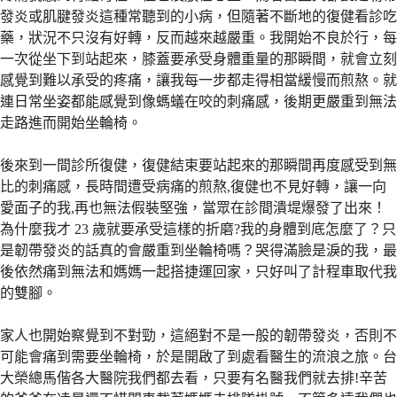
發炎或肌腱發炎這種常聽到的小病，但隨著不斷地的復健看診吃
藥，狀況不只沒有好轉，反而越來越嚴重。我開始不良於行，每
一次從坐下到站起來，膝蓋要承受身體重量的那瞬間，就會立刻
感覺到難以承受的疼痛，讓我每一步都走得相當緩慢而煎熬。就
連日常坐姿都能感覺到像螞蟻在咬的刺痛感，後期更嚴重到無法
走路進而開始坐輪椅。
後來到一間診所復健，復健結束要站起來的那瞬間再度感受到無
比的刺痛感，長時間遭受病痛的煎熬,復健也不見好轉，讓一向
愛面子的我,再也無法假裝堅強，當眾在診間潰堤爆發了出來！
為什麼我才 23 歲就要承受這樣的折磨?我的身體到底怎麼了？只
是韌帶發炎的話真的會嚴重到坐輪椅嗎？哭得滿臉是淚的我，最
後依然痛到無法和媽媽一起搭捷運回家，只好叫了計程車取代我
的雙腳。
家人也開始察覺到不對勁，這絕對不是一般的韌帶發炎，否則不
可能會痛到需要坐輪椅，於是開啟了到處看醫生的流浪之旅。台
大榮總馬偕各大醫院我們都去看，只要有名醫我們就去排!辛苦