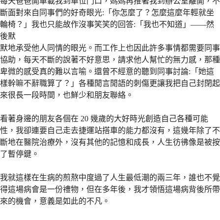
每天爸爸開車載我到單位門口，媽媽再推著我到辦公室離開，不
斷面對來自同事們的好奇眼光:「你怎麼了？怎麼這麼年輕就坐
輪椅？」我也只能故作沒事笑笑的回答:「我也不知道」——然
後默
默地承受他人同情的眼光。而工作上也因此許多事情都需要同事
協助，每天不斷的說著不好意思，請求他人幫忙的無力感，那種
卑微的感受真的難以言喻。還曾不經意的聽到同事討論:「她這
樣幹嘛不辭職算了？」各種閒言閒語的刺傷更讓我把自己封閉起
來很長一段時間，也鮮少和朋友聯絡。
看著身邊的朋友各個在 20 幾歲的大好時光創造自己各種可能
性，我卻連要自己走去捷運站搭車的能力都沒有，這幾年除了不
斷地在醫院治療外，沒有其他的記憶和成長，人生彷彿像是被按
了暫停鍵。
我就這樣在生病的煎熬中度過了人生最低潮的兩三年，誰也不覺
得這場病會是一份禮物，但在多年後，我才領悟這場病背後所帶
來的機會，意義是如此的不凡。