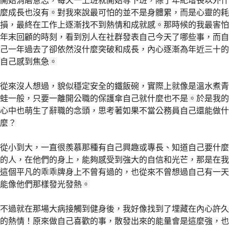
開始消磨意志，每天一上班就開始等下班，除了年紀增長以外什
麼成長也沒有。對我來說最可怕的並不是身體累，而是心靈的耗
損，最終在工作上逐漸找不到熱情和成就感。那時候的我最害怕
年末回顧的時刻，看到別人在社群發表自己今天了哪些事，而自
己一年過去了卻依然沒什麼突破和成長，內心逐漸為年近三十的
自己感到焦急。
從來沒人想過，貌似穩定安全的鐵飯碗，實際上就像是溫水煮青
蛙一般，只要一離開公職的保護傘自己就什麼也不是。於是我的
心中也萌生了辭職的念頭，思考著如果不當公務員自己還能做什
麼？
從小到大，一直很羨慕那種有自己興趣或專長、知道自己要什麼
的人，在他們的身上，能夠感受到強大的自信和光芒，那是在我
這個平凡的乖乖牌身上不曾有過的，也從來不曾想過自己有一天
能像他們那樣發光發熱。
不過就在那場大病接觸到健身後，我好像找到了埋藏在內心許久
的熱情！原來做自己喜歡的事，散發出來的能量會是這麼強，也