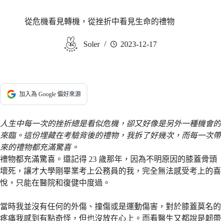
從危機看見轉機，從挫折中看見生命的禮物
Soler
2023-12-17
加入為 Google 偏好來源
人生中每一次的挫折總是看似危機，卻又好像是另外一種機會的
來臨。這份埋藏在考驗背後的禮物，我拆了好幾次，而每一次帶
來的禮物都充滿驚喜。
禮物都充滿驚喜。還記得 23 歲那年，因為不明原因的膝蓋骨頭
壞死，讓才大學剛畢業考上公務員的我，完全無法感受考上的喜
悅，只能在醫院和復健中度過。
當時我並沒有任何的外傷、撞傷或是運動傷害，對於膝蓋莫名的
疼痛我感到有點奇怪，但也沒放在心上。而看醫生又都說是韌帶