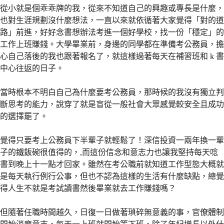
從小就是個乖乖牌的我，從來不知道自己的興趣或專長是什麼，
也對生涯規劃沒什麼想法，一直以來就依循著大家覺得「對的道
路」前進，好好念書想辦法考進一個好學校，找一份「穩定」的
工作上班賺錢。大學畢業前，身邊的同學都在準備考公務員，擔
心自己落後的我也跟著報名了，就這樣過著每天在補習班和 k 書
中心往返的日子。
當時根本不明白自己為什麼要考公務員，那時候的我沒有獨立判
斷思考的能力，說穿了就是盲從一般社會大眾感覺較安全且成功
的選擇罷了。
覺得只要考上公務員下半輩子就輕鬆了！深信投資一兩年換一輩
子的鐵飯碗很值得的，,而這份信念和意志力也讓我堅持每天唸
書到晚上十一點才回家。雖然在考公職前就知道工作型態大概就
是每天執行例行公事，但也不認為這樣的生活有什麼缺點，總覺
得人生不就是考試讀書然後畢業就去工作賺錢嗎？
但隨著任職時間越久，日復一日做著瑣碎無意義的事，官僚體制