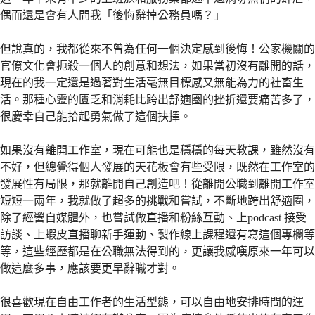
偶而還是會有人問我「後悔辭掉公務員嗎？」
但說真的，我都從來不曾為任何一個決定感到後悔！公家機關的
官僚文化會扼殺一個人的創意和想法，如果當初沒有離開的話，
現在的我一定還是過著對生活毫無目標感又無能為力的社畜生
活。那種心靈的匱乏和消耗比跨出舒適圈的挫折還要痛苦多了，
很慶幸自己能拾起勇氣做了這個抉擇。
如果沒有離開工作室，現在可能也是穩穩的每天教課，雖然沒有
不好，但總覺得個人發展的天花板會有些受限，既然在工作室的
發展性有局限，那就離開自己創造吧！從離開公職到離開工作室
短短一兩年，我就做了超多的挑戰和嘗試，不斷地跨出舒適圈，
除了經營自媒體外，也嘗試做直播和粉絲互動、上podcast 接受
訪談、上蝦皮直播聊新手運動、製作線上課程還有寫這個專欄等
等，這些經歷都是在公職無法得到的，更讓我感嘆原來一年可以
做這麼多事，應該要更早辭職才對。
很喜歡現在自由工作者的生活型態，可以自由地安排時間的運