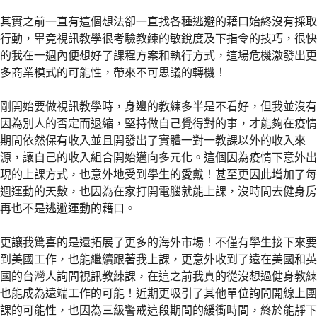
其實之前一直有這個想法卻一直找各種逃避的藉口始終沒有採取
行動，畢竟視訊教學很考驗教練的敏銳度及下指令的技巧，很快
的我在一週內便想好了課程方案和執行方式，這場危機激發出更
多商業模式的可能性，帶來不可思議的轉機！
剛開始要做視訊教學時，身邊的教練多半是不看好，但我並沒有
因為別人的否定而退縮，堅持做自己覺得對的事，才能夠在疫情
期間依然保有收入並且開發出了實體一對一教課以外的收入來
源，讓自己的收入組合開始邁向多元化。這個因為疫情下意外出
現的上課方式，也意外地受到學生的愛戴！甚至更因此增加了每
週運動的天數，也因為在家打開電腦就能上課，沒時間去健身房
再也不是逃避運動的藉口。
更讓我驚喜的是還拓展了更多的海外市場！不僅有學生接下來要
到美國工作，也能繼續跟著我上課，更意外收到了遠在美國和英
國的台灣人詢問視訊教練課，在這之前我真的從沒想過健身教練
也能成為遠端工作的可能！近期更吸引了其他單位詢問開線上團
課的可能性，也因為三級警戒這段期間的緩衝時間，終於能靜下