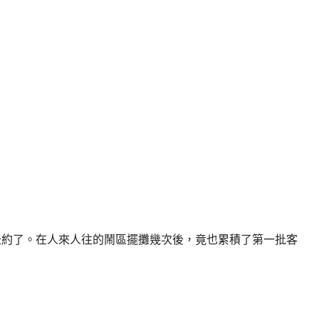
e還是赴約了。在人來人往的鬧區擺攤幾次後，竟也累積了第一批客