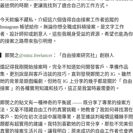
最迷惘的時期，更讓我找到了適合自己的工作方式。
今天欸編不藏私，介紹這六個值得自由接案工作者追蹤的
Instagram 帳號給你，無論你想全職或斜槓接案，是文字工作
者、設計師抑或創意人，這些我親身受益的資源，希望也能為你
的接案之路帶來指引明燈。
▎
鄭閔之
@minz.freelancer
：「自由接案研究社」創辦人
還記得我剛開始接案時，完全不知道如何開發客戶、準備作品
集，更別說是與客戶洽談的技巧，直到發現鄭閔之的 IG 。雖然
她的背景是遊戲編劇，但她在 IG 上分享的幾乎都是關於「 自由
接案 」的各種實用知識和技巧，這正是我當時最需要的。
鄭閔之的貼文有一種神奇的平衡感 —— 既分享了專業的接案方
法，又毫不隱藏自由工作的真實挑戰。她教會了我如何尋找潛在
客戶、如何在初次洽談中展現專業，甚至連談判報價這種棘手問
題都有超實用的建議。我特別喜歡她的日常分享，那些不完美但
真實的接案生活片段，讓我明白：原來成功的自由工作者也會遇