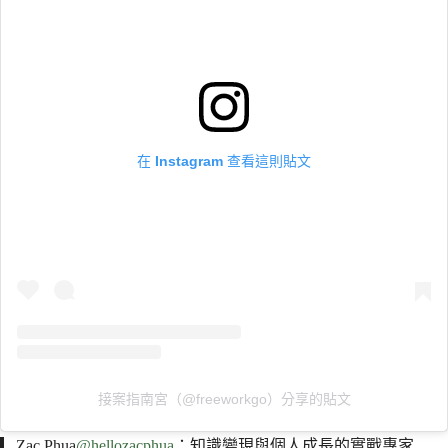
在 Instagram 查看這則貼文
接案指南宮（@freeworkgo）分享的貼文
▎Zac Phua
@hellozacphua
：知識變現與個人成長的實戰專家