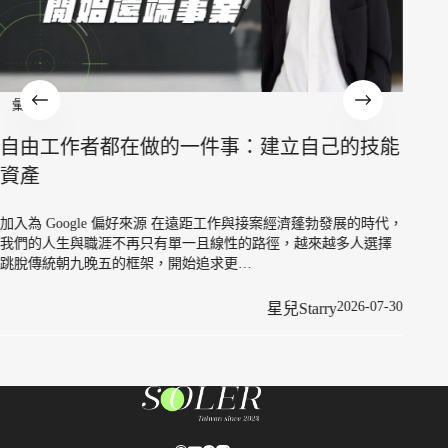
彙整
自由工作者都在做的一件事：建立自己的技能
彙整
資產
質感人
「空
加入為 Google 偏好來源 在遠距工作與接案經濟蓬勃發展的時代，
我們的人生與職涯不再只有單一且線性的路徑，越來越多人選擇
跳脫傳統朝九晚五的框架，開始追求更…
加入為
看得見
一片質
2026-07-30
星兒Starry