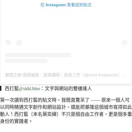
在 Instagram 查看這則貼文
鄭閔之🪺 遊戲編劇｜接案講師｜自由工作（@minz.freelancer）分享的貼文
▎
西打藍
@sidd.blue
：文字與網站的雙棲達人
第一次讀到西打藍的貼文時，我簡直驚呆了 —— 原來一個人可
以同時精通文字創作和網站設計，還能把基隆這個城市寫得如此
動人！西打藍（本名葉奕緯）不只是個自由工作者，更是個多重
身份的實踐者。