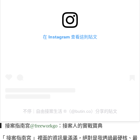
在 Instagram 查看這則貼文
不停｜自由接案生活 ®（@butin.co）分享的貼文
▎
接案指南宮
@freeworkgo
：接案人的實戰寶典
「 接案指南宮 」裡面的資訊量滿滿，絕對是我遇過最硬核、最