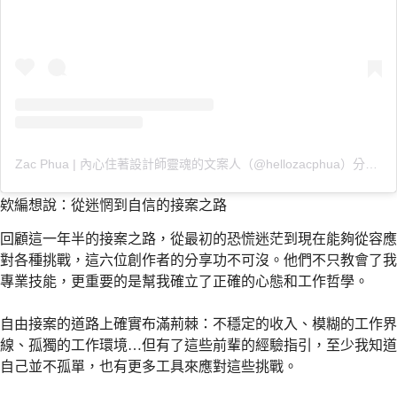
Zac Phua | 內心住著設計師靈魂的文案人（@hellozacphua）分享的貼文
欸編想說：從迷惘到自信的接案之路
回顧這一年半的接案之路，從最初的恐慌迷茫到現在能夠從容應
對各種挑戰，這六位創作者的分享功不可沒。他們不只教會了我
專業技能，更重要的是幫我確立了正確的心態和工作哲學。
自由接案的道路上確實布滿荊棘：不穩定的收入、模糊的工作界
線、孤獨的工作環境…但有了這些前輩的經驗指引，至少我知道
自己並不孤單，也有更多工具來應對這些挑戰。