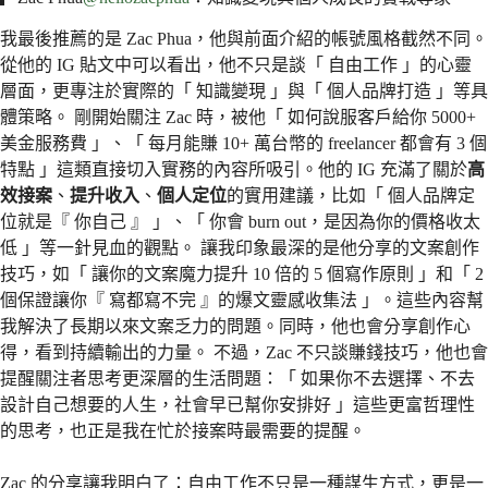
我最後推薦的是 Zac Phua，他與前面介紹的帳號風格截然不同。
從他的 IG 貼文中可以看出，他不只是談「 自由工作 」的心靈
層面，更專注於實際的「 知識變現 」與「 個人品牌打造 」等具
體策略。 剛開始關注 Zac 時，被他「 如何說服客戶給你 5000+
美金服務費 」、「 每月能賺 10+ 萬台幣的 freelancer 都會有 3 個
特點 」這類直接切入實務的內容所吸引。他的 IG 充滿了關於
高
效接案
、
提升收入
、
個人定位
的實用建議，比如「 個人品牌定
位就是『 你自己 』 」、「 你會 burn out，是因為你的價格收太
低 」等一針見血的觀點。 讓我印象最深的是他分享的文案創作
技巧，如「 讓你的文案魔力提升 10 倍的 5 個寫作原則 」和「 2
個保證讓你『 寫都寫不完 』的爆文靈感收集法 」。這些內容幫
我解決了長期以來文案乏力的問題。同時，他也會分享創作心
得，看到持續輸出的力量。 不過，Zac 不只談賺錢技巧，他也會
提醒關注者思考更深層的生活問題：「 如果你不去選擇、不去
設計自己想要的人生，社會早已幫你安排好 」這些更富哲理性
的思考，也正是我在忙於接案時最需要的提醒。
Zac 的分享讓我明白了：自由工作不只是一種謀生方式，更是一