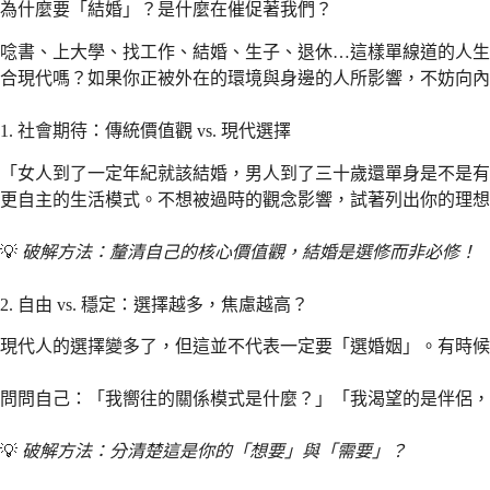
為什麼要「結婚」？是什麼在催促著我們？
唸書、上大學、找工作、結婚、生子、退休…這樣單線道的人生
合現代嗎？如果你正被外在的環境與身邊的人所影響，不妨向內
1. 社會期待：傳統價值觀 vs. 現代選擇
「女人到了一定年紀就該結婚，男人到了三十歲還單身是不是有
更自主的生活模式。不想被過時的觀念影響，試著列出你的理想
💡
破解方法：釐清自己的核心價值觀，結婚是選修而非必修！
2. 自由 vs. 穩定：選擇越多，焦慮越高？
現代人的選擇變多了，但這並不代表一定要「選婚姻」。有時候
問問自己：「我嚮往的關係模式是什麼？」「我渴望的是伴侶，
💡
破解方法：分清楚這是你的「想要」與「需要」？