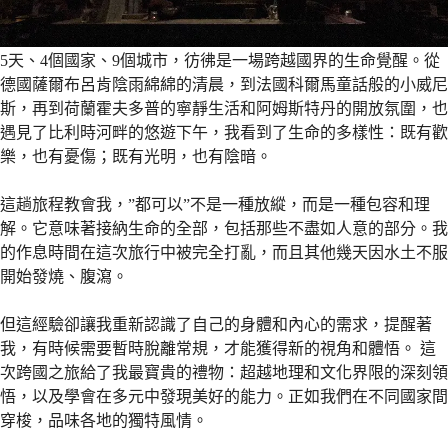
5天、4個國家、9個城市，彷彿是一場跨越國界的生命覺醒。從
德國薩爾布呂肯陰雨綿綿的清晨，到法國科爾馬童話般的小威尼
斯，再到荷蘭霍夫多普的寧靜生活和阿姆斯特丹的開放氛圍，也
遇見了比利時河畔的悠遊下午，我看到了生命的多樣性：既有歡
樂，也有憂傷；既有光明，也有陰暗。
這趟旅程教會我，”都可以”不是一種放縱，而是一種包容和理
解。它意味著接納生命的全部，包括那些不盡如人意的部分。我
的作息時間在這次旅行中被完全打亂，而且其他幾天因水土不服
開始發燒、腹瀉。
但這經驗卻讓我重新認識了自己的身體和內心的需求，提醒著
我，有時候需要暫時脫離常規，才能獲得新的視角和體悟。 這
次跨國之旅給了我最寶貴的禮物：超越地理和文化界限的深刻領
悟，以及學會在多元中發現美好的能力。正如我們在不同國家間
穿梭，品味各地的獨特風情。