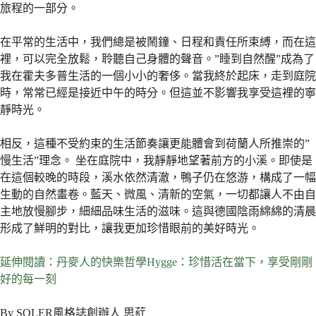
旅程的一部分。
在平常的生活中，我們總是被鬧鐘、日程和責任所束縛，而在這
裡，可以完全放鬆，聆聽自己身體的聲音。”睡到自然醒”成為了
我在霍夫多普生活的一個小小的奢侈。當我終於起床，走到庭院
時，常常已經是接近中午的時分。但這並不影響我享受這裡的寧
靜時光。
相反，這種不受約束的生活節奏讓更能體會到荷蘭人所推崇的”
慢生活”理念。 坐在庭院中，我靜靜地望著前方的小溪。即使是
在這個較晚的時段，溪水依然清澈，鴨子仍在悠游，構成了一幅
生動的自然畫卷。藍天、微風、清新的空氣，一切都讓人不由自
主地放慢腳步，細細品味生活的滋味。這與德國陰雨綿綿的清晨
形成了鮮明的對比，讓我更加珍惜眼前的美好時光。
延伸閱讀：丹麥人的快樂哲學Hygge：珍惜活在當下，享受剛剛
好的每一刻
By SOLER風格誌創辦人 思葒