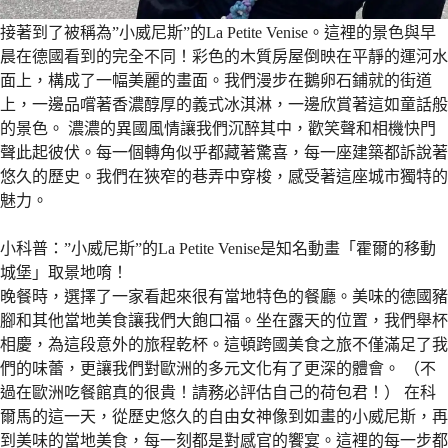
接著到了被稱為”小威尼斯”的La Petite Venise。這裡的景色與早
晨在德國看到的完全不同！彩色的木質房屋倒映在平靜的運河水
面上，構成了一幅美麗的畫面。我們漫步在鵝卵石鋪就的街道
上，一邊品嚐著香濃醇厚的義式冰淇淋，一邊欣賞著這如童話般
的景色。 濃濃的異國風情讓我們沉醉其中，歡笑聲和相機快門
聲此起彼伏。每一個轉角似乎都藏著驚喜，每一座建築都訴說著
悠久的歷史。我們在狹窄的巷弄中穿梭，感受著這座城市獨特的
魅力。
小科普：”小威尼斯”的La Petite Venise是知名動畫「霍爾的移動
城堡」取景地唷！
晚餐時，選擇了一家看起來很有當地特色的餐廳。美味的德國豬
腳和其他當地美食讓我們大飽口福。坐在露天的位置，我們舉杯
相慶，為這段意外的旅程乾杯。這頓跨國美食之旅不僅滿足了我
們的味蕾，更讓我們對歐洲的多元文化有了更深的體會。 （不
過在歐洲吃餐館真的很貴！請務必評估自己的荷包君！） 在科
爾馬的這一天，從歷史悠久的自由女神像到如畫的小威尼斯，再
到美味的當地美食，每一刻都是對感官的饗宴。這裡的每一步都