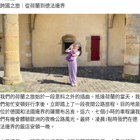
跨國之旅｜從荷蘭到德法邊界
我們的荷蘭之旅始於一段意料之外的插曲。抵達荷蘭的當天，我
們匆忙安頓好行李後，立即踏上了一段夜間公路旅程。目的地是
位於德國和法國邊界的薩爾布呂肯。這六、七個小時的車程讓我
們有機會體驗歐洲的夜晚公路風光。最終，凌晨1點時我們在德
法邊界的飯店安頓一晚。