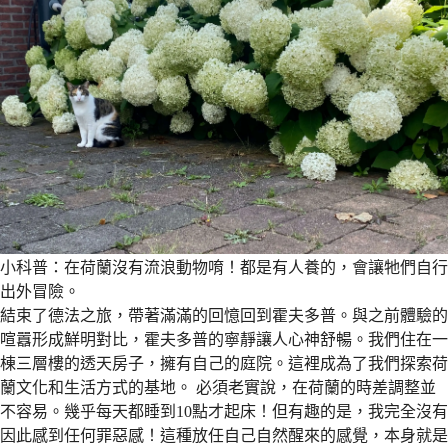
小科普：在荷蘭沒有流浪動物唷！都是有人養的，會讓牠們自行
出外冒險。
結束了德法之旅，帶著滿滿的回憶回到霍夫多普。與之前體驗的
喧囂形成鮮明對比，霍夫多普的寧靜讓人心神舒暢。我們住在一
棟三層樓的透天房子，擁有自己的庭院。這裡成為了我們探索荷
蘭文化和生活方式的基地。 必須老實說，在荷蘭的時差調整並
不容易。幾乎每天都睡到10點才起床！但有趣的是，我完全沒有
因此感到任何罪惡感！這種放任自己自然醒來的感覺，本身就是