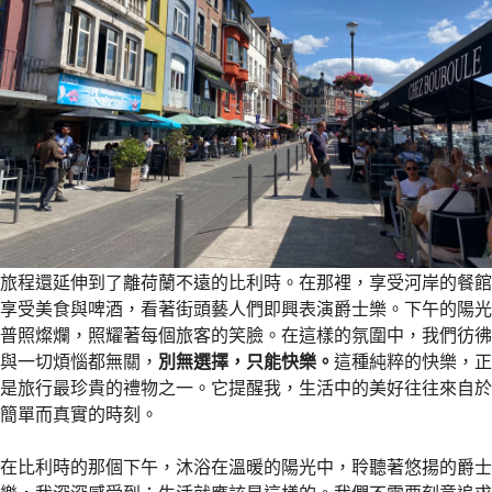
旅程還延伸到了離荷蘭不遠的比利時。在那裡，享受河岸的餐館
享受美食與啤酒，看著街頭藝人們即興表演爵士樂。下午的陽光
普照燦爛，照耀著每個旅客的笑臉。在這樣的氛圍中，我們彷彿
與一切煩惱都無關，
別無選擇，只能快樂。
這種純粹的快樂，正
是旅行最珍貴的禮物之一。它提醒我，生活中的美好往往來自於
簡單而真實的時刻。
在比利時的那個下午，沐浴在溫暖的陽光中，聆聽著悠揚的爵士