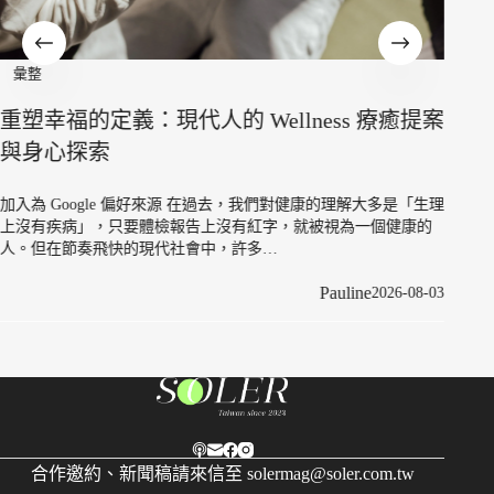
彙整
停止為了滿足他人而付出！致那些用「優秀」
彙整
當作武裝的「高功能倖存者」
從《
案
借鏡
加入為 Google 偏好來源 在職場與人際關係中，你是不是大家眼中
那個「最靠得住」的人？ 能力極強、心思細膩、總能優雅地處理
好所有危機。然而，每當深夜躺在床…
加入為
理
依林（
Pauline
2026-07-16
女歌手
3
合作邀約、新聞稿請來信至
solermag@soler.com.tw