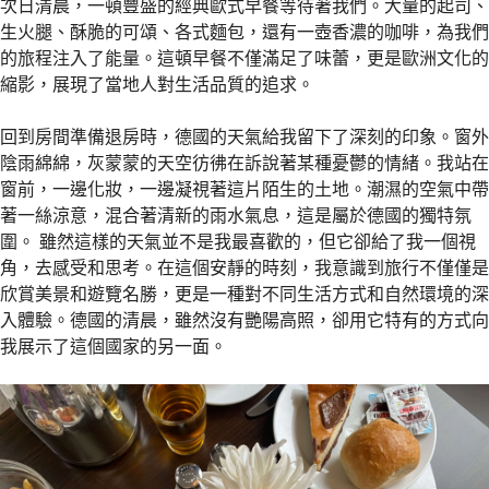
次日清晨，一頓豐盛的經典歐式早餐等待著我們。大量的起司、
生火腿、酥脆的可頌、各式麵包，還有一壺香濃的咖啡，為我們
的旅程注入了能量。這頓早餐不僅滿足了味蕾，更是歐洲文化的
縮影，展現了當地人對生活品質的追求。
回到房間準備退房時，德國的天氣給我留下了深刻的印象。窗外
陰雨綿綿，灰蒙蒙的天空彷彿在訴說著某種憂鬱的情緒。我站在
窗前，一邊化妝，一邊凝視著這片陌生的土地。潮濕的空氣中帶
著一絲涼意，混合著清新的雨水氣息，這是屬於德國的獨特氛
圍。 雖然這樣的天氣並不是我最喜歡的，但它卻給了我一個視
角，去感受和思考。在這個安靜的時刻，我意識到旅行不僅僅是
欣賞美景和遊覽名勝，更是一種對不同生活方式和自然環境的深
入體驗。德國的清晨，雖然沒有艷陽高照，卻用它特有的方式向
我展示了這個國家的另一面。