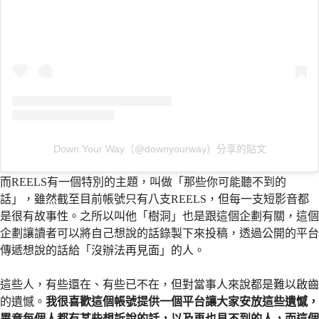
Down Your Way（@downyourway）分享的貼文
而REELS有一個特別的主題，叫做「那些你可能聽不到的
話」，雖然截至目前帳號只有八支REELS，但每一支短影音都
是很有故事性。之所以叫他「樹洞」也是跟這個企劃有關，這個
企劃讓讀者可以將自己想說的話錄製下來投稿，透過公開的平台
傳遞想說的話給「沒辦法再見面」的人。
這些人，有些還在、有些已不在，但對當事人來說都是難以啟齒
的遺憾。
我很喜歡這個帳號提供一個平台讓大家安放這些遺憾，
畢竟每個人都有某些想訴說的話，以及再也見不到的人，而這個