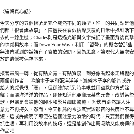
〈編輯真心話〉
今天分享的五個帳號是完全截然不同的類型，唯一的共同點是他
們都「很會說故事」。陳擅長在看似枯燥反覆的日常中找到活下
去的一線生機；Charles則是透過光影與文字捕捉了畫面背後真摯
的情感與故事；而Down Your Way，利用「留聲」的概念替那些
無法傳遞到的話語有了寄放的空間，因為思念，讓現代人無處安
放的遺憾被保存下來。
接著畫風一轉，從有點文青、有點質感，到好像看起來走錯棚的
兩個創作者──滌綸木子李和張洋洋洋。滌綸木子李的影片或許
給人的感覺很「廢」，但卻總能抓到時事哏並用幽默的方式詮
釋；而張洋洋洋的作品，即便知道他要翻玩某些元素、改編某些
歌，但還是會被他的腳本和影片細節驚艷。 短影音雖然讓人注
意力不再持久，然而，今天推薦的帳號其實短影音的長度也不算
短，這或許說明了即便在這個注意力渙散的時代，只要我們懂得
抓住哏，再利用說故事的技巧，還是能創作出既吸睛又能廣傳的
作品吧