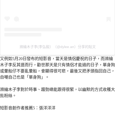
滌綸木子李(李弘毅）（@dylee.an）分享的貼文
又例如5月20日發布的短影音，當天是情侶慶祝的日子，而滌綸
木子李反其道而行，勸世那天是只有情侶才能過的日子，單身狗
或暈船仔不要亂暈船，會顯得很可悲，最後又把矛頭指回自己，
自嘲自己也是「單身狗」。
滌綸木子李對於時事、趨勢總能跟得很緊，以幽默的方式收穫大
批粉絲。
短影音創作者推薦5：張洋洋洋