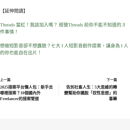
【延伸閱讀】
Threads 當紅！我該加入嗎？ 經營Threads 前你不能不知道的３
件事情！
想做短影音卻不想露臉？七大 I 人短影音創作提案，讓身為 I 人
的你也能自在出片！
上一篇
下一篇
2025接案平台懶人包：新手去
告別社畜人生：5大思維的轉
哪裡接案？10個國內外
變幫助你擺脫「奴性思想」的
Freelancer的接案管道
毒藥