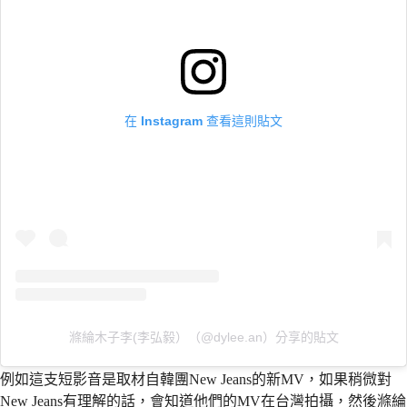
在 Instagram 查看這則貼文
滌綸木子李(李弘毅）（@dylee.an）分享的貼文
例如這支短影音是取材自韓團New Jeans的新MV，如果稍微對
New Jeans有理解的話，會知道他們的MV在台灣拍攝，然後滌綸