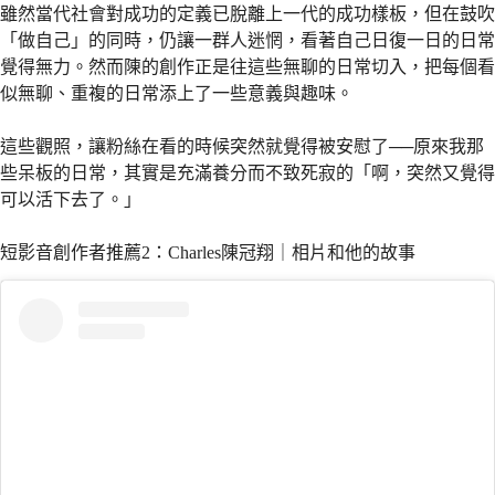
雖然當代社會對成功的定義已脫離上一代的成功樣板，但在鼓吹
「做自己」的同時，仍讓一群人迷惘，看著自己日復一日的日常
覺得無力。然而陳的創作正是往這些無聊的日常切入，把每個看
似無聊、重複的日常添上了一些意義與趣味。
這些觀照，讓粉絲在看的時候突然就覺得被安慰了──原來我那
些呆板的日常，其實是充滿養分而不致死寂的「啊，突然又覺得
可以活下去了。」
短影音創作者推薦2：Charles陳冠翔｜相片和他的故事