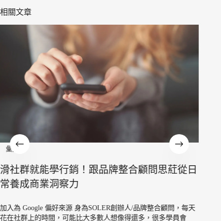
相關文章
彙整
彙整
滑社群就能學行銷！跟品牌整合顧問思葒從日
看懂
常養成商業洞察力
方法
加入為 Google 偏好來源 身為SOLER創辦人/品牌整合顧問，每天
加入為 
花在社群上的時間，可能比大多數人想像得還多，很多學員會
展的時