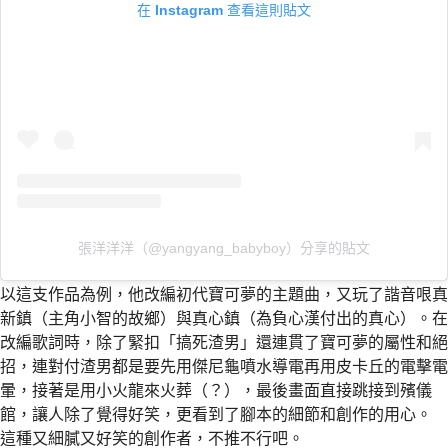
在 Instagram 查看這則貼文
張洋洋洋（@yangyang_babyboy）分享的貼文
以這支作品為例，他改編初代寶可夢的主題曲，又玩了諧音哏真
新鎮（主角小智的故鄉）與真心鎮（為負心漢付出的真心）。在
改編歌詞時，除了緊扣「搞死渣男」還連貫了寶可夢的屬性和絕
招，連對付渣男都是要先用傑尼龜噴水導電再用皮卡丘的電擊電
暈，接著是用小火龍來火葬（？），最後畫面直接跳接到殯儀
館，讓人除了覺得好笑，更看到了腳本的細節和創作的用心。
這種又細膩又好笑的創作者，不推不行吧。