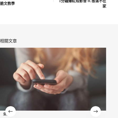
1分鐘爆紅短影音 ft.雪溫不在
脆文教學
家
相關文章
彙整
彙整