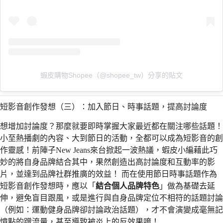
蝦皮購物Shopee（@shopee_tw）分享的貼文
短影音創作發想（三）：加入節日、時事話題，提高討論度
想增加討論度？那麼就要即時掌握大家最近都在關注哪些話題！
小至熱播劇的內容、大到節日的活動，全都可以成為短影音的創
作靈感！前陣子New Jeans來台掀起一波熱議，蝦皮小編藉此巧
妙的將自身品牌結合其中，果然創造出高討論度和互動率的影
片，並達到品牌社群推廣的效益！ 而在使用節日時事話題作為
短影音創作發想時，應以「
結合個人品牌特色
」做為基礎去延
伸，避免盲目跟風，或是進行與自身品牌定位不相符的話題討論
（例如：運動健身品牌卻討論政治話題），才不會演變成毫無記
憶點的蹭流量，甚至導致被炎上的反效果唷！