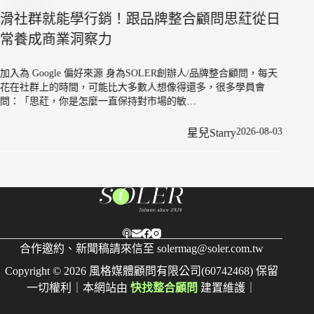
自由
滑社群就能學行銷！跟品牌整合顧問思葒從日
資產
常養成商業洞察力
加入為
加入為 Google 偏好來源 身為SOLER創辦人/品牌整合顧問，每天
我們的
花在社群上的時間，可能比大多數人想像得還多，很多學員會
跳脫傳
問：「思葒，你是怎麼一直保持對市場的敏…
2026-08-03
星兒Starry
合作邀約、新聞稿請來信至
solermag@soler.com.tw
Copyright © 2026 風格媒體顧問有限公司(60742468) 保留
一切權利｜本網站由
快找整合顧問
建置維護｜