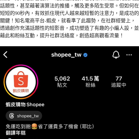
話題性，甚至藉著演算法的推播，觸及更多陌生受眾。但如何在
短短的90秒內，有效抓住現代人越來越短暫的注意力，是成功的
關鍵！知名電商平台-蝦皮，就看準了此趨勢，在社群經營上，
透過創作充滿話題性的短影音，成功塑造了有趣的小編人設，並
藉此和粉絲互動，提升社群活絡度，創造超高觀看流量！