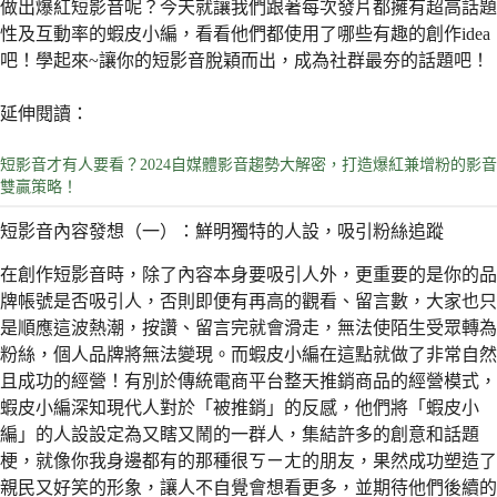
做出爆紅短影音呢？今天就讓我們跟著每次發片都擁有超高話題
性及互動率的蝦皮小編，看看他們都使用了哪些有趣的創作idea
吧！學起來~讓你的短影音脫穎而出，成為社群最夯的話題吧！
延伸閱讀：
短影音才有人要看？2024自媒體影音趨勢大解密，打造爆紅兼增粉的影音
雙贏策略！
短影音內容發想（一）：鮮明獨特的人設，吸引粉絲追蹤
在創作短影音時，除了內容本身要吸引人外，更重要的是你的品
牌帳號是否吸引人，否則即便有再高的觀看、留言數，大家也只
是順應這波熱潮，按讚、留言完就會滑走，無法使陌生受眾轉為
粉絲，個人品牌將無法變現。而蝦皮小編在這點就做了非常自然
且成功的經營！有別於傳統電商平台整天推銷商品的經營模式，
蝦皮小編深知現代人對於「被推銷」的反感，他們將「蝦皮小
編」的人設設定為又瞎又鬧的一群人，集結許多的創意和話題
梗，就像你我身邊都有的那種很ㄎㄧㄤ的朋友，果然成功塑造了
親民又好笑的形象，讓人不自覺會想看更多，並期待他們後續的