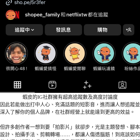
蝦皮的IG社群擁有超高追蹤數及高度討論度
因此若能做出打中人心、充滿話題的短影音，進而讓人想追蹤並
深入了解你的個人品牌，在社群經營上就能達到更高的效益。
但許多創作者一想到要「拍影片」就卻步，光是主題發想、腳本
設計、拍攝手法、剪輯轉場……，都讓人傷透腦筋！到底該如何