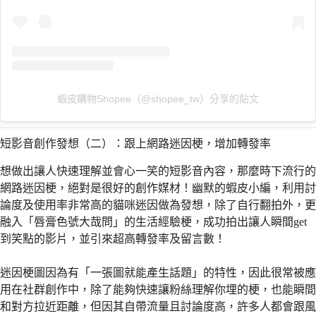
蝦皮購物Shopee（@shopee_tw）分享的貼文
短影音創作發想（二）：跟上網路迷因梗，增加轉發率
想做出讓人快速理解並會心一笑的短影音內容，那麼時下流行的
網路迷因梗，絕對是很好的創作媒材！幽默的蝦皮小編，利用討
論度及使用率非常高的貓咪迷因做為發想，除了自行翻拍外，更
融入「唇膏色號大哉問」的生活經驗梗，成功拍出讓人瞬間get
到笑點的影片，並引來超高轉發率及留言數！
迷因梗圖因為有「一張圖就能產生話題」的特性，因此很常被應
用在社群創作中，除了能夠快速讓粉絲理解你埋的梗，也能瞬間
和對方拉近距離，但因其自帶流量且討論度高，許多人都會跟風