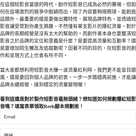
在這個短影音當道的時代，創作短影音已成為必然的賽場，但如
何在這場激烈的競爭中脫穎而出，除了內容要夠吸眼球、能創造
話題外，最重要的還是要做出獨特性、展現品牌特色，並透過短
影音讓受眾對你產生興趣，不然僅有單支影片的爆紅流量，對於
品牌的長期經營是沒有太大的幫助的。而創作者本身也要釐清短
影音之於品牌的定位和意義是什麼？是要提高流量和互動率？還
是要增加陌生觸及及追蹤數呢？因著不同的目的，在短影音的創
作和呈現方式上也會有所不同。
當大家都想利用短影音大賺一波流量紅利時，我們更不能盲目跟
風，還是要回到個人品牌的初衷，一步一步踏穩再前進，才能讓
品牌永續經營、達到穩定的流量變現喔！
看到這還是對於製作短影音毫無頭緒？想知道如何規劃爆紅短影
音嗎？填寫表單領取Reels腳本規劃術！