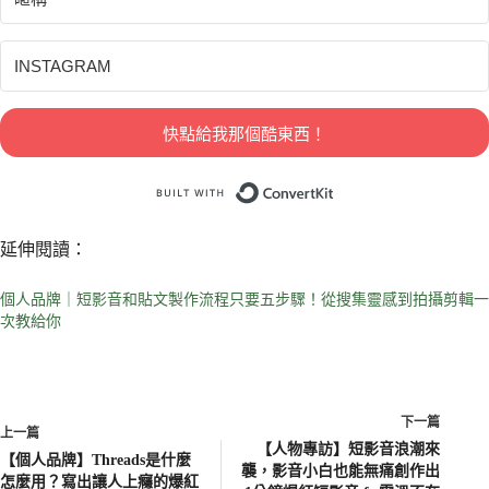
快點給我那個酷東西！
Built with ConvertKit
延伸閱讀：
個人品牌｜短影音和貼文製作流程只要五步驟！從搜集靈感到拍攝剪輯一
次教給你
下一篇
上一篇
【人物專訪】短影音浪潮來
【個人品牌】Threads是什麼
襲，影音小白也能無痛創作出
怎麼用？寫出讓人上癮的爆紅