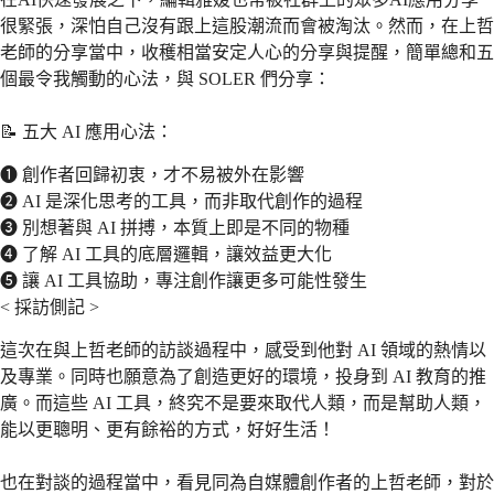
很緊張，深怕自己沒有跟上這股潮流而會被淘汰。然而，在上哲
老師的分享當中，收穫相當安定人心的分享與提醒，簡單總和五
個最令我觸動的心法，與 SOLER 們分享：
📝 五大 AI 應用心法：
❶ 創作者回歸初衷，才不易被外在影響
❷ AI 是深化思考的工具，而非取代創作的過程
❸ 別想著與 AI 拼搏，本質上即是不同的物種
❹ 了解 AI 工具的底層邏輯，讓效益更大化
❺ 讓 AI 工具協助，專注創作讓更多可能性發生
< 採訪側記 >
這次在與上哲老師的訪談過程中，感受到他對 AI 領域的熱情以
及專業。同時也願意為了創造更好的環境，投身到 AI 教育的推
廣。而這些 AI 工具，終究不是要來取代人類，而是幫助人類，
能以更聰明、更有餘裕的方式，好好生活！
也在對談的過程當中，看見同為自媒體創作者的上哲老師，對於