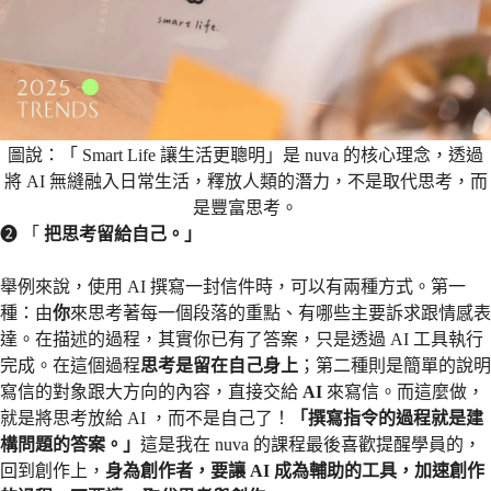
圖說：「 Smart Life 讓生活更聰明」是 nuva 的核心理念，透過
將 AI 無縫融入日常生活，釋放人類的潛力，不是取代思考，而
是豐富思考。
❷ 「
把思考留給自己。」
舉例來說，使用 AI 撰寫一封信件時，可以有兩種方式。第一
種：由
你
來思考著每一個段落的重點、有哪些主要訴求跟情感表
達。在描述的過程，其實你已有了答案，只是透過 AI 工具執行
完成。在這個過程
思考是留在自己身上
；第二種則是簡單的說明
寫信的對象跟大方向的內容，直接交給
AI
來寫信。而這麼做，
就是將思考放給 AI ，而不是自己了！
「撰寫指令的過程就是建
構問題的答案。」
這是我在 nuva 的課程最後喜歡提醒學員的，
回到創作上，
身為創作者，要讓 AI 成為輔助的工具，加速創作