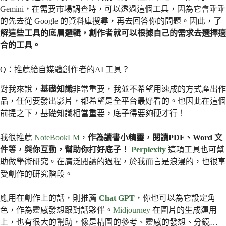
Gemini，在需要市場調查時，可以透過這個工具，因為它會乖乖
的先去從 Google 的資料庫搜尋，再去回答你的問題。因此，
了
解這些工具的底層邏輯，創作者就可以根據自己的需求去選擇適
合的工具。
Q：推薦給自媒體創作者的AI 工具？
對我來說，
基礎知識
非常重要，我並不希望用速成的方式產出作
品，任何要發出影片，都希望是全平台最好看的。也因此在這個
前提之下，基礎知識相當重要，底子得要夠硬才行！
我很推薦
NoteBookLM
，
作為讀書小精靈，閱讀PDF、Word 文
件等，與你互動，幫助你打好底子！
Perplexity
這項工具也可幫
助做學術研究。在廣泛閱讀的過程，於我而言是浪漫的，也很享
受創作的研究階段。
應用在創作上的話，則推薦
Chat GPT
，你也可以為它設定角
色，作為靈感發想跟對話夥伴。
Midjourney
在圖片的生成運用
上，也有很大的幫助，像是構圖的參考、靈感的發想、分鏡…