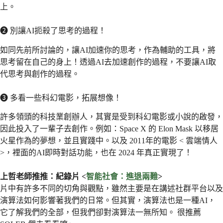
上。
❷ 別讓AI扼殺了思考的過程！
如同先前所討論的，讓AI加速你的思考，作為輔助的工具，將
思考留在自己的身上！透過AI去加速創作的過程，不要讓AI取
代思考與創作的過程。
❸ 多看一些科幻電影，拓展想像！
許多領頭的科技業創辦人，其實是受到科幻電影或小說的啟發，
因此投入了一輩子去創作。例如：Space X 的 Elon Mask 以移居
火星作為的夢想，並且實踐中。以及 2011年的電影 < 雲端情人
>，裡面的AI即時對話功能，也在 2024 年真正實現了！
上哲老師推推：紀錄片 <
智能社會：進退兩難
>
片中有許多不同的切角與觀點，雖然主要是在講述社群平台以及
演算法如何影響著我們的日常。但其實，演算法也是一種AI，
它了解我們的全部，但我們卻對演算法一無所知。 很推薦