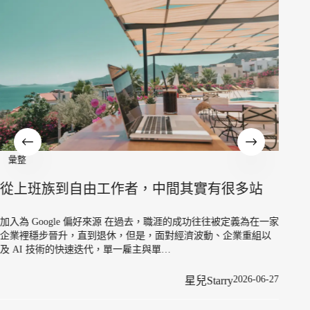
彙整
從上班族到自由工作者，中間其實有很多站
加入為 Google 偏好來源 在過去，職涯的成功往往被定義為在一家
企業裡穩步晉升，直到退休，但是，面對經濟波動、企業重組以
彙整
及 AI 技術的快速迭代，單一雇主與單…
當創
2026-06-27
星兒Starry
與自