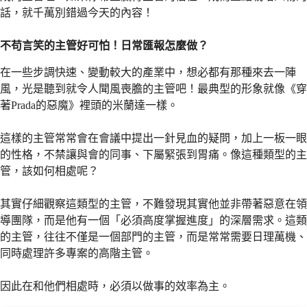
話，就千萬別錯過今天的內容！
不苟言笑的主管好可怕！日常匯報怎麼做？
在一些步調快速、變動較大的產業中，想必都有那種來去一陣
風，光是聽到就令人聞風喪膽的主管吧！最典型的形象就像《穿
著Prada的惡魔》裡頭的米蘭達一樣。
這樣的主管常常會在會議中提出一針見血的疑問，加上一板一眼
的性格，不禁讓與會的同事、下屬緊張到胃痛。像這種類型的主
管，該如何相處呢？
其實仔細觀察這類型的主管，不難發現其實他並非帶著惡意在領
導團隊，而是他有一個「必須高度掌握進度」的深層需求。這類
的主管，往往不僅是一個部門的主管，而是常常需要日理萬機、
同時處理許多專案的高階主管。
因此在和他們相處時，必須以做事的效率為主。