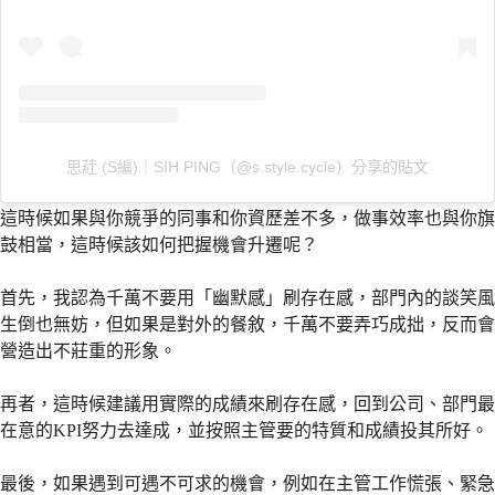
思葒 (S編)｜SIH PING（@s.style.cycle）分享的貼文
這時候如果與你競爭的同事和你資歷差不多，做事效率也與你旗
鼓相當，這時候該如何把握機會升遷呢？
首先，我認為千萬不要用「幽默感」刷存在感，部門內的談笑風
生倒也無妨，但如果是對外的餐敘，千萬不要弄巧成拙，反而會
營造出不莊重的形象。
再者，這時候建議用實際的成績來刷存在感，回到公司、部門最
在意的KPI努力去達成，並按照主管要的特質和成績投其所好。
最後，如果遇到可遇不可求的機會，例如在主管工作慌張、緊急