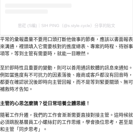
思葒 (S編)｜SIH PING（@s.style.cycle）分享的貼文
平常的彙報盡量不要用口頭打斷他做事的節奏，應該以書面報表
來溝通，裡頭填入它需要核對的進度總表、專案的時程、待辦事
項等，等到主管有需要時，就能一目瞭然。
至於即時性且重要的變動，則可以善用通訊軟體的訊息來通知。
例如當進度有不可抗力的因素落後、廠商或客戶都沒有回音時，
都要在確認狀況後即時向主管回報，而不是等到緊要關頭、無可
補救時才告知。
主管的心思怎麼猜？從日常培養立體思維！
隨著工作升遷，我們的工作會漸漸需要直接對接主管。這時候就
必須跳脫基層員工小螺絲釘的工作思維，學會換位思考，甚至是
和主管「同步思考」。