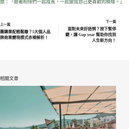
旅：「跟著粉絲們一起成長，一起變成自己更喜歡的模樣。」
下一篇
上一篇
面對未來好迷惘？按下暫停
團購業配輕鬆賺？5大個人品
鍵，讓 Gap year 幫助你找到
牌商業變現模式赤裸解析！
人生新方向！
相關文章