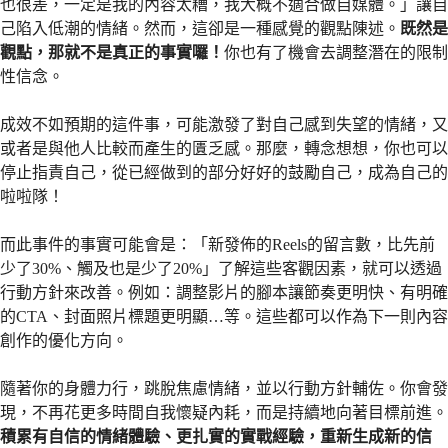
也很差，一定是我的內容太糟，我大概不適合做自媒體。」讓自
己陷入低潮的情緒。然而，這卻是一種感覺的觀點陳述。
既然是
觀點，那就不是真正的事實囉！
你也有了機會去調整潛在的限制
性信念。
成效不如預期的這件事，可能激發了對自己感到失望的情緒，又
或者是與他人比較而產生的匱乏感。那麼，轉念想想，你也可以
停止指責自己，從已經做到的部分好好的鼓勵自己，成為自己的
啦啦隊！
而此事件的事實可能會是：「新發佈的Reels的留言數，比先前
少了30%、觸及也是少了20%」了解這些客觀因素，就可以透過
行動方針來改善。例如：調整影片的腳本讓節奏更明快、有明確
的CTA、封面照片標題更明顯…等。這些都可以作為下一則內容
創作的優化方向。
隨著你的身體力行，跳脫焦慮情緒，並以行動方針輔佐。你會發
現，不再花更多時間自我懷疑內耗，而是持續地向著目標前進。
積累有自信的情緒體驗、更扎實的實戰經驗，重新生成新的信