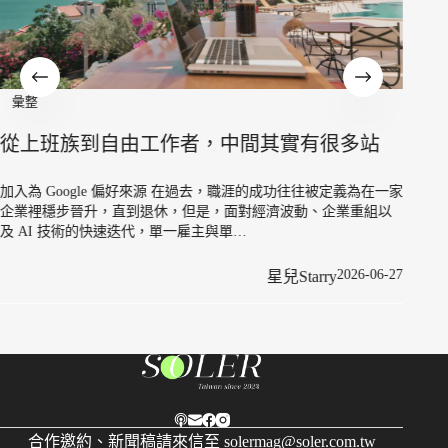
彙整
從上班族到自由工作者，中間其實有很多站
加入為 Google 偏好來源 在過去，職涯的成功往往被定義為在一家
企業裡穩步晉升，直到退休，但是，面對經濟波動、企業重組以
彙整
及 AI 技術的快速迭代，單一雇主與單…
當創
2026-06-27
星兒Starry
與自
加入為
喜好的
來說，
合作邀約、新聞稿請來信至
solermag@soler.com.tw