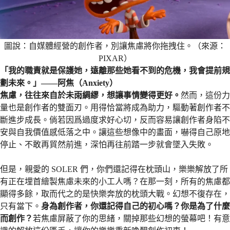
圖說：自媒體經營的創作者，別讓焦慮將你拖拽住。（來源：
PIXAR）
「我的職責就是保護她，遠離那些她看不到的危機，我會提前規
劃未來。」——阿焦（Anxiety）
焦慮，往往來自於未雨綢繆，想讓事情變得更好。
然而，這份力
量也是創作者的雙面刃。用得恰當將成為助力，驅動著創作者不
斷進步成長。倘若因爲過度求好心切，反而容易讓創作者身陷不
安與自我價值感低落之中。讓這些想像中的畫面，嚇得自己原地
停止、不敢再貿然前進，深怕再往前踏一步就會墜入失敗。
但是，親愛的 SOLER 們，你們還記得在枕頭山，樂樂解放了所
有正在埋首繪製焦慮未來的小工人嗎？在那一刻，所有的焦慮都
顯得多餘，取而代之的是快樂奔放的枕頭大戰。幻想不復存在，
只有當下。
身為創作者，你還記得自己的初心嗎？你是為了什麼
而創作？
若焦慮屏蔽了你的思緒，關掉那些幻想的螢幕吧！有意