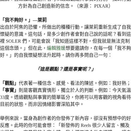
方針為自己創造新的信念。（來源： PIXAR）
「我不夠好。」—萊莉
出自於阿焦的恐懼，所做出的種種行動，讓萊莉重新生成了自我
懷疑的意識。這句話，是多少創作者會對自己說的話呢？看到這
裡 SOLER 們，可能會說「我知道這樣不對，但我就是無法克制
這個念頭。」但在此，
編輯雅媛
想要邀請你，在每一個「我不夠
好。」的自我懷疑想法升起時，請你再多問自己一句：
「這是觀點？還是事實呢？」
「觀點」
代表著一種信念、感覺、看法的陳述。例如：我好熱；
「事實」
則是客觀真實情形，獨立於人的判斷。例如：今天氣溫
33度。透過觀點與事實的簡單區分，你將可以用客觀的視角看待
目前的狀態，而非因情緒影響深陷其中。
舉例來說，當身為創作者的你發佈了新內容，卻沒有預想中的好
反應。此時的你可能會想：「新發佈的 Reels 很少人留言、觸及