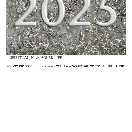
SPIRITUAL
,
News
,
SOLER LIFE
今年這麼累，2025該是你的逆襲年了｜用「這
招」覆盤2024，讓明年變成人生的高光年！
問你唷！如果2024是一本書，你會給它取什麼名字？是「充實又
豐收的一年」，還是「壓力滿滿的拼命年」？對許多人來說，今
年是充滿挑戰和磨練的一年，但我始終認…
Nora
2024-11-24